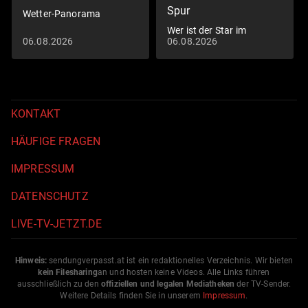
Spur
Wetter-Panorama
Wer ist der Star im
06.08.2026
06.08.2026
Schlangennest?
KONTAKT
HÄUFIGE FRAGEN
IMPRESSUM
DATENSCHUTZ
LIVE-TV-JETZT.DE
Hinweis:
sendungverpasst.
at
ist ein redaktionelles Verzeichnis. Wir bieten
kein Filesharing
an und hosten keine Videos. Alle Links führen
ausschließlich zu den
offiziellen und legalen Mediatheken
der TV-Sender.
Weitere Details finden Sie in unserem
Impressum
.