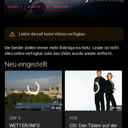
favorite_border
KABEL 1
DOKUS
MERKEN
Leider derzeit keine Videos verfügbar.
Die Sender stellen immer mehr Beiträge ins Netz. Leider ist nicht
alles online verfügbar oder das Video wurde wieder entfernt.
Neu eingestellt
25
min
55
min
ORF 3
VOX
WETTER/INFO
CSI: Den Tätern auf der