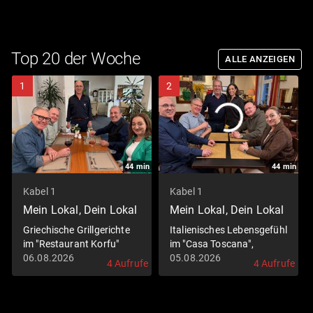
Top 20 der Woche
ALLE ANZEIGEN
1
2
44
min
44
min
Kabel 1
Kabel 1
Mein Lokal, Dein Lokal
Mein Lokal, Dein Lokal
Griechische Grillgerichte
Italienisches Lebensgefühl
im "Restaurant Korfu"
im "Casa Toscana",
Leverkusen
06.08.2026
05.08.2026
4 Aufrufe
4 Aufrufe