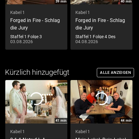
39
min
40
min
Kabel 1
Kabel 1
Forged in Fire - Schlag
Forged in Fire - Schlag
die Jury
die Jury
Staffel 1 Folge 3
Staffel 1 Folge 4 Des
03.08.2026
04.08.2026
Mittelalterlicher Dolch
Schmiedes Wahl
Kürzlich hinzugefügt
ALLE ANZEIGEN
41
min
44
min
Kabel 1
Kabel 1