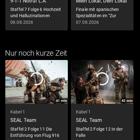
9-1-1 Notruf L.A.
Mein Lokal, Dein Lokal
Staffel 7 Folge 6 Hochzeit
Finale mit spanischen
und Halluzinationen
Spezialitäten im "Zur
Kutsche Tapas & mehr"
08.08.2026
07.08.2026
Nur noch kurze Zeit
41
min
42
min
Kabel 1
Kabel 1
SEAL Team
SEAL Team
Staffel 2 Folge 11 Die
Staffel 2 Folge 12 In der
Entführung von Flug 916
Falle