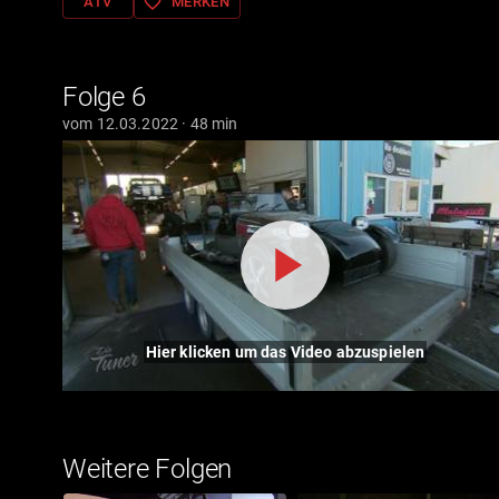
favorite_border
ATV
MERKEN
Folge 6
vom 12.03.2022 · 48 min
Hier klicken um das Video abzuspielen
Weitere Folgen