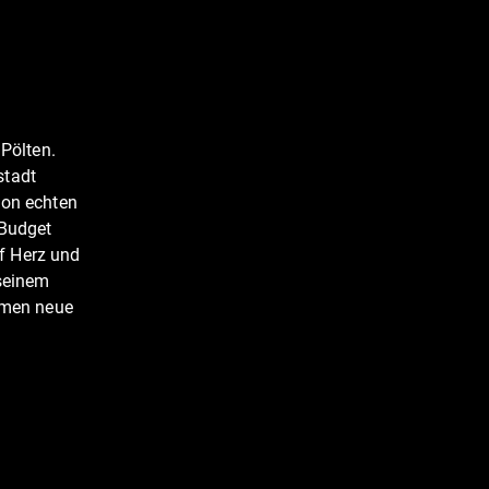
 Pölten.
stadt
Von echten
 Budget
f Herz und
 seinem
ommen neue
r mit dem
n der
tefan und
en teure
g steht