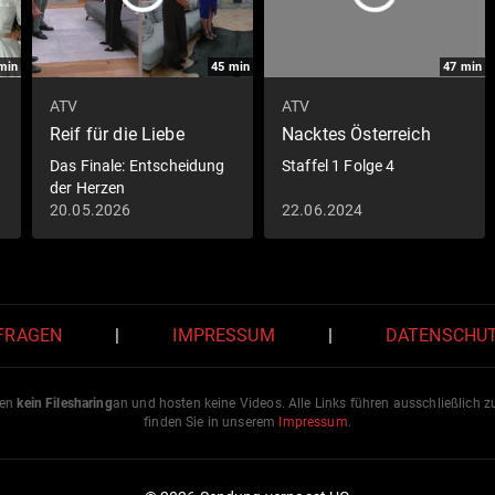
min
45
min
47
min
ATV
ATV
Reif für die Liebe
Nacktes Österreich
Das Finale: Entscheidung
Staffel 1 Folge 4
der Herzen
20.05.2026
22.06.2024
 FRAGEN
|
IMPRESSUM
|
DATENSCHU
ten
kein Filesharing
an und hosten keine Videos. Alle Links führen ausschließlich 
finden Sie in unserem
Impressum
.