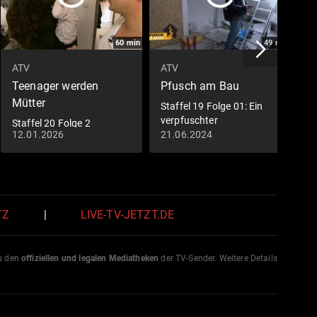
60
min
49
min
ATV
ATV
A
Teenager werden
Pfusch am Bau
S
Mütter
L
Staffel 19 Folge 01: Ein
verpfuschter
Staffel 20 Folge 2
S
Dachbodenausbau
12.01.2026
21.06.2024
1
Turbulente Zeiten
i
TZ
|
LIVE-TV-JETZT.DE
zu den
offiziellen und legalen Mediatheken
der TV-Sender. Weitere Details