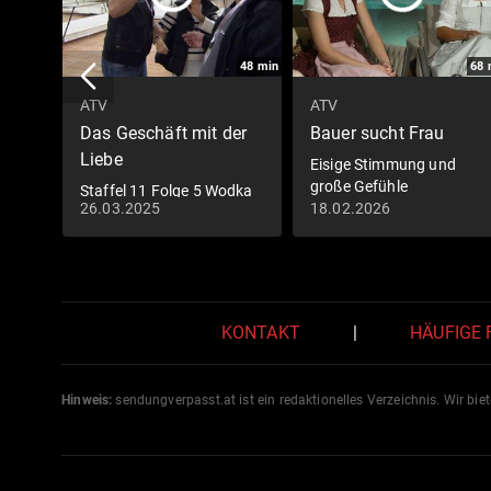
48
min
68
ATV
ATV
Das Geschäft mit der
Bauer sucht Frau
Liebe
Eisige Stimmung und
große Gefühle
Staffel 11 Folge 5 Wodka
26.03.2025
18.02.2026
Exzesse
KONTAKT
|
HÄUFIGE
Hinweis:
sendungverpasst.
at
ist ein redaktionelles Verzeichnis. Wir bie