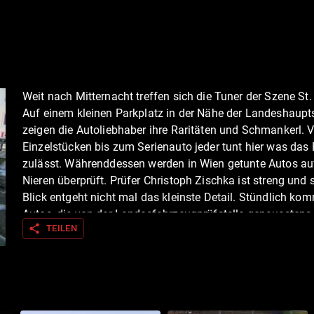
Weit nach Mitternacht treffen sich die Tuner der Szene St.
Auf einem kleinen Parkplatz in der Nähe der Landeshaupt
zeigen die Autoliebhaber ihre Raritäten und Schmankerl. 
Einzelstücken bis zum Serienauto jeder tunt hier was das
zulässt. Währenddessen werden in Wien getunte Autos au
Nieren überprüft. Prüfer Christoph Zischka ist streng und
Blick entgeht nicht mal das kleinste Detail. Stündlich k
Autos, die von der Landesfahrzeugprüfstelle genauestens
share
TEILEN
begutachtet werden. Und nicht alle können von dort wiede
eigenen Auto heimfahren. So manches Kennzeichen wird i
Werkstatt abgenommen. In Kärnten hingegen betreiben S
Sandra ihre eigene kleine Tuningwerkstatt. Bei ihnen werd
Sportwägen gepimpt und aufgemotzt. Doch an diesem Ta