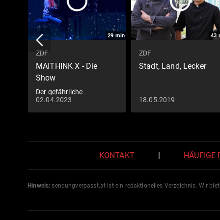
29
min
43
ZDF
ZDF
MAITHINK X - Die
Stadt, Land, Lecker
Show
Der gefährliche
02.04.2023
18.05.2019
Naturtrend
KONTAKT
|
HÄUFIGE
Hinweis:
sendungverpasst.
at
ist ein redaktionelles Verzeichnis. Wir bie