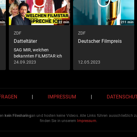
min
22
min
211
min
ZDF
ZDF
Datteltäter
Deutscher Filmpreis
SAG MIR, welchen
bekannten FILMSTAR ich
spreche!
24.09.2023
12.05.2023
 FRAGEN
|
IMPRESSUM
|
DATENSCHU
ten
kein Filesharing
an und hosten keine Videos. Alle Links führen ausschließlich 
finden Sie in unserem
Impressum
.