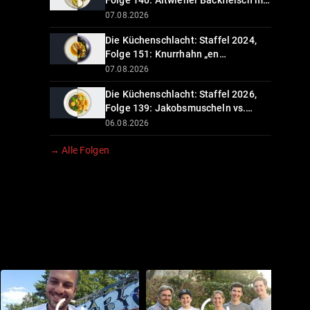
Folge 140: Altwiener Backfleisch mit
Remouladensauce
07.08.2026
Die Küchenschlacht: Staffel 2024,
Folge 151: Knurrhahn „en
escabèche“ mit zweierlei
07.08.2026
Blumenkohl und Harissa-Wedges
Die Küchenschlacht: Staffel 2026,
Folge 139: Jakobsmuscheln vs.
Falafel mit Hummus
06.08.2026
→ Alle Folgen