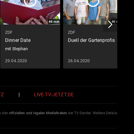
44
min
40
min
ZDF
ZDF
Z
Dinner Date
Duell der Gartenprofis
N
R
mit Stephan
29.04.2020
26.04.2020
0
TZ
|
LIVE-TV-JETZT.DE
zu den
offiziellen und legalen Mediatheken
der TV-Sender. Weitere Details