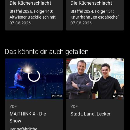
Die Küchenschlacht
Die Küchenschlacht
Staffel 2026, Folge 140:
Staffel 2024, Folge 151:
Altwiener Backfleisch mit
Knurrhahn „en escabèche“
Remouladensauce
mit zweierlei Blumenkohl
07.08.2026
07.08.2026
und Harissa-Wedges
Das könnte dir auch gefallen
29
min
43
min
ZDF
ZDF
MAITHINK X - Die
Stadt, Land, Lecker
Show
Der gefährliche