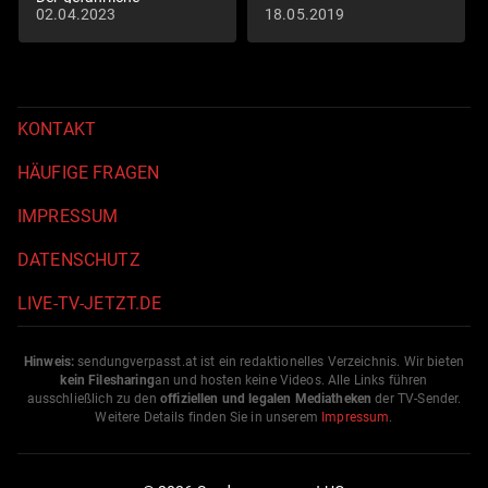
02.04.2023
18.05.2019
Naturtrend
KONTAKT
HÄUFIGE FRAGEN
IMPRESSUM
DATENSCHUTZ
LIVE-TV-JETZT.DE
Hinweis:
sendungverpasst.
at
ist ein redaktionelles Verzeichnis. Wir bieten
kein Filesharing
an und hosten keine Videos. Alle Links führen
ausschließlich zu den
offiziellen und legalen Mediatheken
der TV-Sender.
Weitere Details finden Sie in unserem
Impressum
.