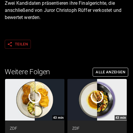
Zwei Kandidaten präsentieren ihre Finalgerichte, die
anschließend von Juror Christoph Rüffer verkostet und
bewertet werden.
share
TEILEN
Weitere Folgen
ALLE ANZEIGEN
43
min
43
min
ZDF
ZDF