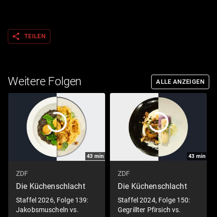
share
TEILEN
Weitere Folgen
ALLE ANZEIGEN
43
min
43
min
ZDF
ZDF
Die Küchenschlacht
Die Küchenschlacht
Staffel 2026, Folge 139:
Staffel 2024, Folge 150:
Jakobsmuscheln vs.
Gegrillter Pfirsich vs.