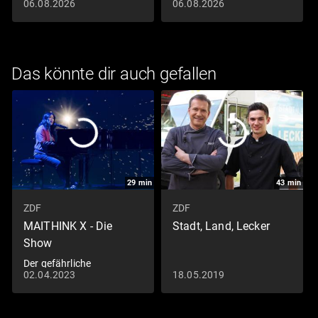
Falafel mit Hummus
Heilbuttfilet
06.08.2026
06.08.2026
Das könnte dir auch gefallen
29
min
43
min
ZDF
ZDF
MAITHINK X - Die
Stadt, Land, Lecker
Show
Der gefährliche
02.04.2023
18.05.2019
Naturtrend