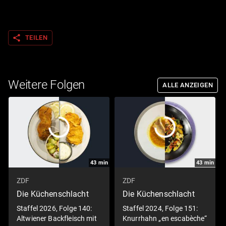
share
TEILEN
Weitere Folgen
ALLE ANZEIGEN
43
min
43
min
ZDF
ZDF
Die Küchenschlacht
Die Küchenschlacht
Staffel 2026, Folge 140:
Staffel 2024, Folge 151:
Altwiener Backfleisch mit
Knurrhahn „en escabèche“