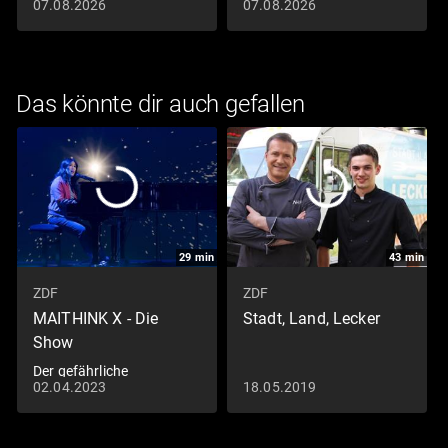
Remouladensauce
mit zweierlei Blumenkohl
07.08.2026
07.08.2026
und Harissa-Wedges
Das könnte dir auch gefallen
29
min
43
min
ZDF
ZDF
MAITHINK X - Die
Stadt, Land, Lecker
Show
Der gefährliche
02.04.2023
18.05.2019
Naturtrend