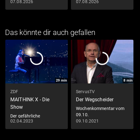
Remouladensauce
mit zweierlei Blumenkohl
07.08.2026
07.08.2026
und Harissa-Wedges
Das könnte dir auch gefallen
29
min
8
min
ZDF
ServusTV
MAITHINK X - Die
Der Wegscheider
Show
Wochenkommentar vom
09.10.
Der gefährliche
02.04.2023
09.10.2021
Naturtrend