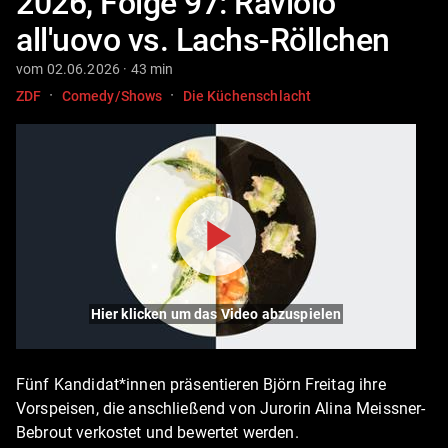
2026, Folge 97: Raviolo
all'uovo vs. Lachs-Röllchen
vom 02.06.2026 · 43 min
·
·
ZDF
Comedy/Shows
Die Küchenschlacht
Hier klicken um das Video abzuspielen
Fünf Kandidat*innen präsentieren Björn Freitag ihre
Vorspeisen, die anschließend von Jurorin Alina Meissner-
Bebrout verkostet und bewertet werden.