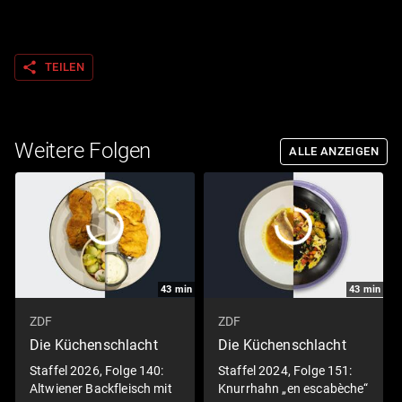
share
TEILEN
Weitere Folgen
ALLE ANZEIGEN
43
min
43
min
ZDF
ZDF
Die Küchenschlacht
Die Küchenschlacht
Staffel 2026, Folge 140:
Staffel 2024, Folge 151:
Altwiener Backfleisch mit
Knurrhahn „en escabèche“