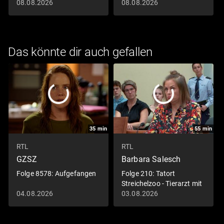
08.08.2026
08.08.2026
Das könnte dir auch gefallen
35
min
55
min
RTL
RTL
GZSZ
Barbara Salesch
Folge 8578: Aufgefangen
Folge 210: Tatort
Streichelzoo - Tierarzt mit
Giftpfeil betäubt
04.08.2026
03.08.2026