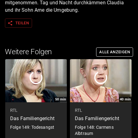
mitgenommen. Tag und Nacht durchkämmen Claudia
und ihr Sohn Arne die Umgebung.
share
TEILEN
Weitere Folgen
ALLE ANZEIGEN
50
min
40
min
RTL
RTL
Das Familiengericht
Das Familiengericht
Folge 149: Todesangst
Folge 148: Carmens
Albtraum