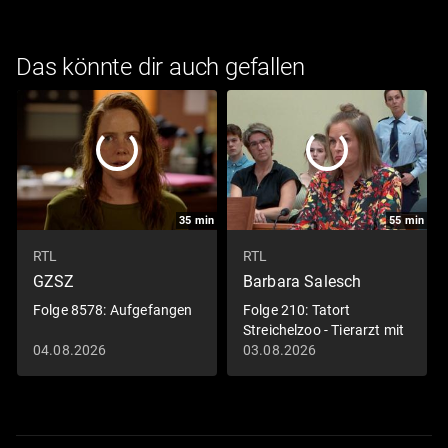
Das könnte dir auch gefallen
35
min
55
min
RTL
RTL
GZSZ
Barbara Salesch
Folge 8578: Aufgefangen
Folge 210: Tatort
Streichelzoo - Tierarzt mit
Giftpfeil betäubt
04.08.2026
03.08.2026