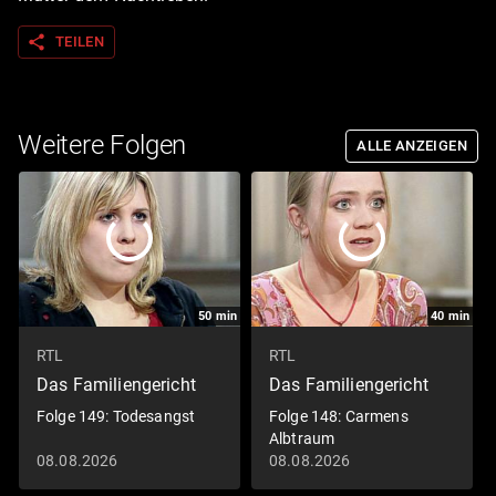
share
TEILEN
Weitere Folgen
ALLE ANZEIGEN
50
min
40
min
RTL
RTL
Das Familiengericht
Das Familiengericht
Folge 149: Todesangst
Folge 148: Carmens
Albtraum
08.08.2026
08.08.2026