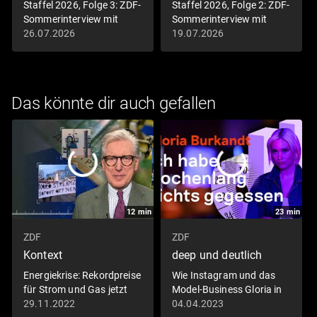
Staffel 2026, Folge 3: ZDF-
Staffel 2026, Folge 2: ZDF-
Sommerinterview mit
Sommerinterview mit
Markus Söder
Friedrich Merz
26.07.2026
19.07.2026
Das könnte dir auch gefallen
12
min
23
min
ZDF
ZDF
Kontext
deep und deutlich
Energiekrise: Rekordpreise
Wie Instagram und das
für Strom und Gas jetzt
Model-Business Gloria in
normal?
die Magersucht trieben
29.11.2022
04.04.2023