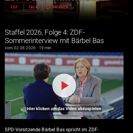
favorite_border
ZDF
TALK
MERKEN
Staffel 2026, Folge 4: ZDF-
Sommerinterview mit Bärbel Bas
vom 02.08.2026 · 19 min
Hier klicken um das Video abzuspielen
SPD-Vorsitzende Bärbel Bas spricht im ZDF-