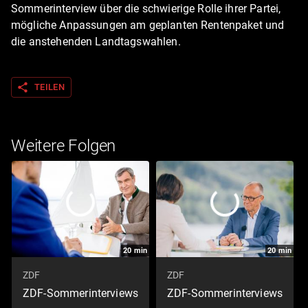
Sommerinterview über die schwierige Rolle ihrer Partei,
mögliche Anpassungen am geplanten Rentenpaket und
die anstehenden Landtagswahlen.
share
TEILEN
Weitere Folgen
20
min
20
min
ZDF
ZDF
ZDF-Sommerinterviews
ZDF-Sommerinterviews