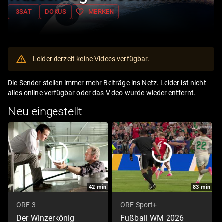
favorite_border
3SAT
DOKUS
MERKEN
Leider derzeit keine Videos verfügbar.
Die Sender stellen immer mehr Beiträge ins Netz. Leider ist nicht
alles online verfügbar oder das Video wurde wieder entfernt.
Neu eingestellt
42
min
83
min
ORF 3
ORF Sport+
Der Winzerkönig
Fußball WM 2026