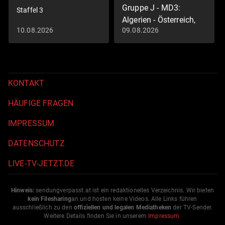
Gruppe J - MD3:
Staffel 3
Algerien - Österreich,
10.08.2026
09.08.2026
Highlights
FIFA WM 2026
KONTAKT
HÄUFIGE FRAGEN
IMPRESSUM
DATENSCHUTZ
LIVE-TV-JETZT.DE
Hinweis:
sendungverpasst.
at
ist ein redaktionelles Verzeichnis. Wir bieten
kein Filesharing
an und hosten keine Videos. Alle Links führen
ausschließlich zu den
offiziellen und legalen Mediatheken
der TV-Sender.
Weitere Details finden Sie in unserem
Impressum
.