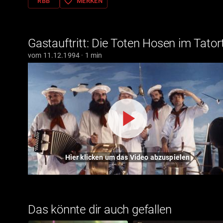
favorite_border
RBB
MERKEN
Gastauftritt: Die Toten Hosen im Tatort
vom 11.12.1994 · 1 min
Hier klicken um das Video abzuspielen
Das könnte dir auch gefallen