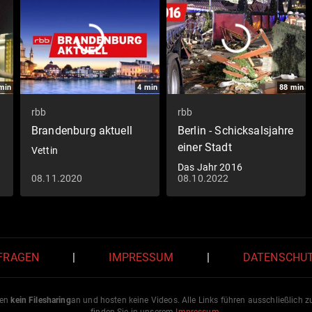
min
4
min
88
min
rbb
rbb
Brandenburg aktuell
Berlin - Schicksalsjahre
einer Stadt
Vettin
Das Jahr 2016
08.11.2020
08.10.2022
 FRAGEN
|
IMPRESSUM
|
DATENSCHU
ten
kein Filesharing
an und hosten keine Videos. Alle Links führen ausschließlich 