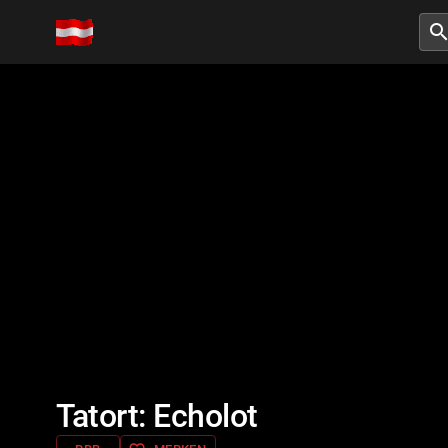
searc
Tatort: Echolot