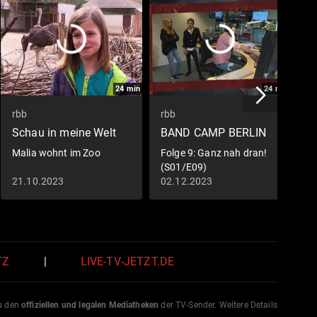
24
min
24
min
rbb
rbb
r
Schau in meine Welt
BAND CAMP BERLIN
M
Malia wohnt im Zoo
Folge 9: Ganz nah dran!
D
(S01/E09)
E
21.10.2023
02.12.2023
0
TZ
|
LIVE-TV-JETZT.DE
zu den
offiziellen und legalen Mediatheken
der TV-Sender. Weitere Details