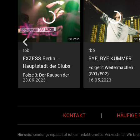
30
min
11
rbb
rbb
EXZESS Berlin -
BYE, BYE KUMMER
Hauptstadt der Clubs
Folge 2: Weitermachen
(S01/E02)
Folge 3: Der Rausch der
23.09.2023
16.05.2023
Nacht (S01/E03)
KONTAKT
|
HÄUFIGE
Hinweis:
sendungverpasst.
at
ist ein redaktionelles Verzeichnis. Wir bie