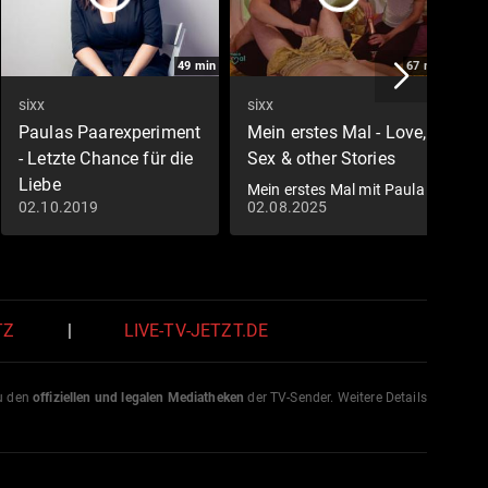
49
min
67
min
sixx
sixx
S
Paulas Paarexperiment
Mein erstes Mal - Love,
L
- Letzte Chance für die
Sex & other Stories
D
Liebe
M
Mein erstes Mal mit Paula
02.10.2019
02.08.2025
3
Lambert - Teil 1
Folge 2
D
TZ
|
LIVE-TV-JETZT.DE
zu den
offiziellen und legalen Mediatheken
der TV-Sender. Weitere Details