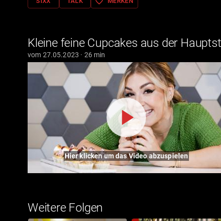
favorite_border
SIXX
TALK
MERKEN
Kleine feine Cupcakes aus der Haupts
vom 27.05.2023 · 26 min
Hier klicken um das Video abzuspielen
Weitere Folgen