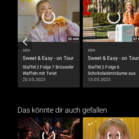
25
min
27
sixx
sixx
Sweet & Easy - on Tour
Sweet & Easy - on Tour
Staffel 2 Folge 7 Brüsseler
Staffel 2 Folge 6
Waffeln mit Twist
Schokoladenträume aus
Mallorca
20.05.2023
13.05.2023
Das könnte dir auch gefallen