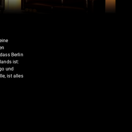
eine
en
dass Berlin
ands ist:
go und
e, ist alles