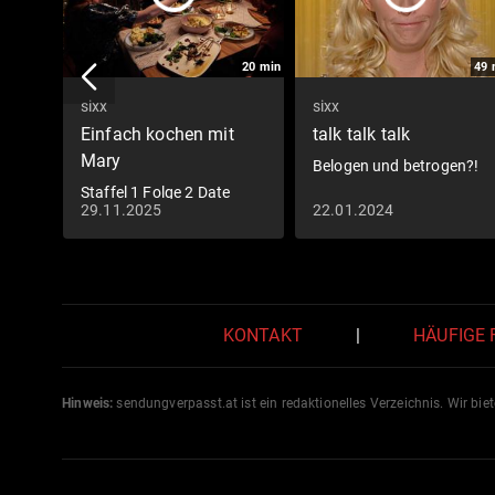
20
min
49
sixx
sixx
Einfach kochen mit
talk talk talk
Mary
Belogen und betrogen?!
Staffel 1 Folge 2 Date
29.11.2025
22.01.2024
Night
KONTAKT
|
HÄUFIGE
Hinweis:
sendungverpasst.
at
ist ein redaktionelles Verzeichnis. Wir bie