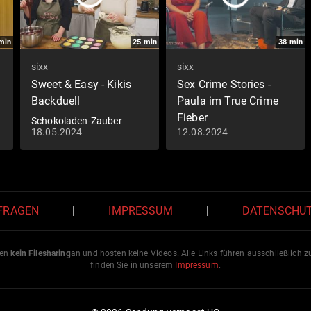
min
25
min
38
min
sixx
sixx
Sweet & Easy - Kikis
Sex Crime Stories -
Backduell
Paula im True Crime
Fieber
Schokoladen-Zauber
18.05.2024
12.08.2024
Asche
 FRAGEN
|
IMPRESSUM
|
DATENSCHU
ten
kein Filesharing
an und hosten keine Videos. Alle Links führen ausschließlich 
finden Sie in unserem
Impressum
.