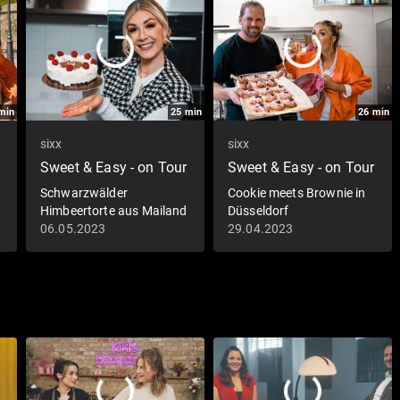
min
25
min
26
min
sixx
sixx
Sweet & Easy - on Tour
Sweet & Easy - on Tour
Schwarzwälder
Cookie meets Brownie in
Himbeertorte aus Mailand
Düsseldorf
06.05.2023
29.04.2023