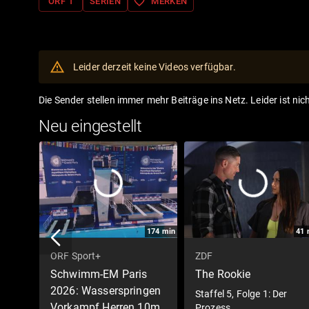
favorite_border
ORF 1
SERIEN
MERKEN
Leider derzeit keine Videos verfügbar.
Die Sender stellen immer mehr Beiträge ins Netz. Leider ist nic
Neu eingestellt
174
min
41
ORF Sport+
ZDF
Schwimm-EM Paris
The Rookie
2026: Wasserspringen
Staffel 5, Folge 1: Der
Vorkampf Herren 10m
Prozess