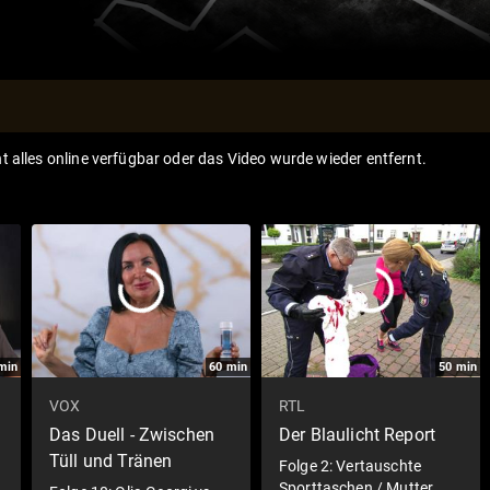
ht alles online verfügbar oder das Video wurde wieder entfernt.
min
60
min
50
min
VOX
RTL
Das Duell - Zwischen
Der Blaulicht Report
Tüll und Tränen
Folge 2: Vertauschte
Sporttaschen / Mutter