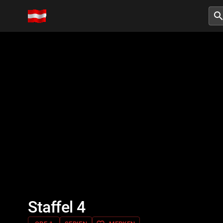
searc
Staffel 4