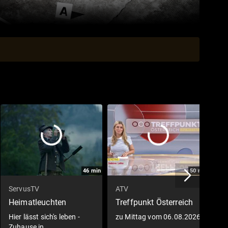
46
min
50
min
ServusTV
ATV
O
Heimatleuchten
Treffpunkt Österreich
F
Hier lässt sich's leben -
zu Mittag vom 06.08.2026
Ü
Zuhause in
L