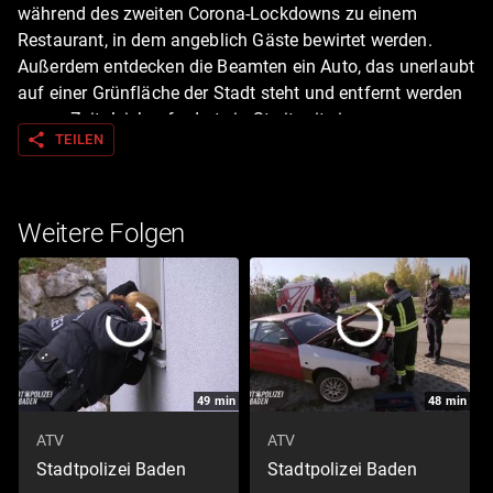
während des zweiten Corona-Lockdowns zu einem
Restaurant, in dem angeblich Gäste bewirtet werden.
Außerdem entdecken die Beamten ein Auto, das unerlaubt
auf einer Grünfläche der Stadt steht und entfernt werden
muss. Zeitgleich erfordert ein Streit mit einem
share
TEILEN
Maskenverweigerer in einem Supermarkt das Einschreiten
der Polizistinnen Bettina und Birgit.
Weitere Folgen
49
min
48
min
ATV
ATV
Stadtpolizei Baden
Stadtpolizei Baden