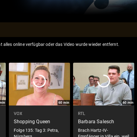
ht alles online verfügbar oder das Video wurde wieder entfernt.
min
60
min
60
min
VOX
RTL
Shopping Queen
Barbara Salesch
Folge 135: Tag 3: Petra,
Brach Hartz-IV-
Nürnberg
Empfänger in Villa ein, weil