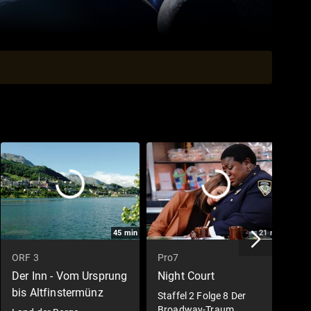
45
min
21
min
ORF 3
Pro7
D
Der Inn - Vom Ursprung
Night Court
T
bis Altfinstermünz
Staffel 2 Folge 8 Der
1
Broadway-Traum