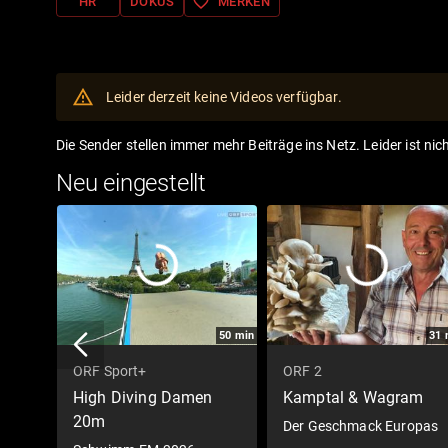
favorite_border
HR
DOKUS
MERKEN
Leider derzeit keine Videos verfügbar.
Die Sender stellen immer mehr Beiträge ins Netz. Leider ist nic
Neu eingestellt
50
min
31
ORF Sport+
ORF 2
High Diving Damen
Kamptal & Wagram
20m
Der Geschmack Europas