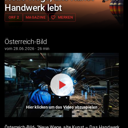
Handwerk lebt
favorite_border
ORF 2
MAGAZINE
MERKEN
Österreich-Bild
vom 28.06.2026 · 26 min
Hier klicken um das Video abzuspielen
Österreich-Bild- "Neue Wege, alte Kunst – Das Handwerk