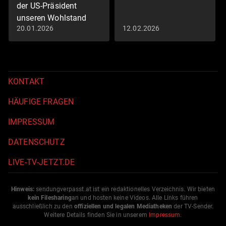
der US-Präsident
unseren Wohlstand
20.01.2026
12.02.2026
gefährdet
Eco Spezial
KONTAKT
HÄUFIGE FRAGEN
IMPRESSUM
DATENSCHUTZ
LIVE-TV-JETZT.DE
Hinweis:
sendungverpasst.
at
ist ein redaktionelles Verzeichnis. Wir bieten
kein Filesharing
an und hosten keine Videos. Alle Links führen
ausschließlich zu den
offiziellen und legalen Mediatheken
der TV-Sender.
Weitere Details finden Sie in unserem
Impressum
.