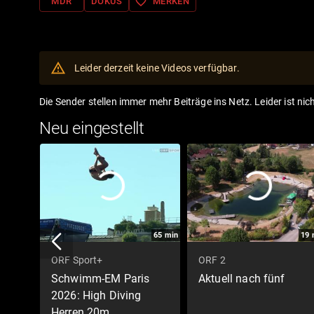
favorite_border
MDR
DOKUS
MERKEN
Leider derzeit keine Videos verfügbar.
Die Sender stellen immer mehr Beiträge ins Netz. Leider ist nic
Neu eingestellt
65
min
19
ORF Sport+
ORF 2
Schwimm-EM Paris
Aktuell nach fünf
2026: High Diving
Herren 20m