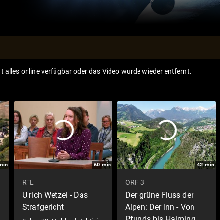
ht alles online verfügbar oder das Video wurde wieder entfernt.
min
60
min
42
min
RTL
ORF 3
Ulrich Wetzel - Das
Der grüne Fluss der
Strafgericht
Alpen: Der Inn - Von
Pfunds bis Haiming