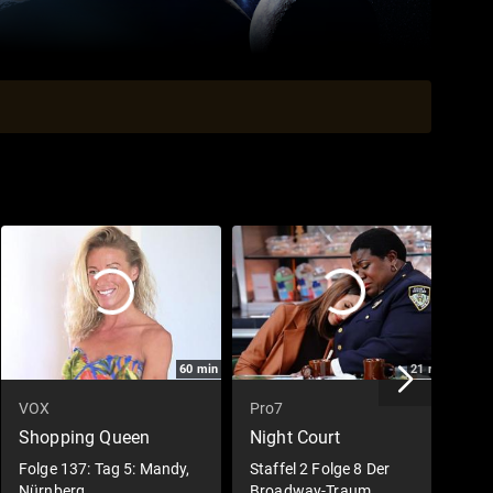
60
min
21
min
VOX
Pro7
O
Shopping Queen
Night Court
T
R
Folge 137: Tag 5: Mandy,
Staffel 2 Folge 8 Der
Nürnberg
Broadway-Traum