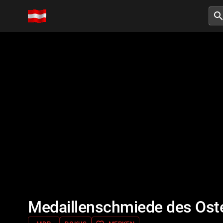
searc
Medaillenschmiede des Osten