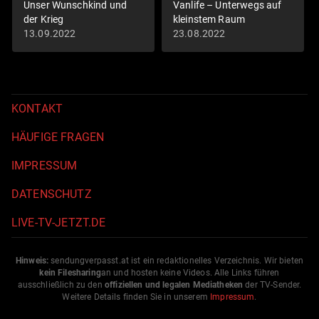
Unser Wunschkind und
Vanlife – Unterwegs auf
der Krieg
kleinstem Raum
13.09.2022
23.08.2022
KONTAKT
HÄUFIGE FRAGEN
IMPRESSUM
DATENSCHUTZ
LIVE-TV-JETZT.DE
Hinweis:
sendungverpasst.
at
ist ein redaktionelles Verzeichnis. Wir bieten
kein Filesharing
an und hosten keine Videos. Alle Links führen
ausschließlich zu den
offiziellen und legalen Mediatheken
der TV-Sender.
Weitere Details finden Sie in unserem
Impressum
.