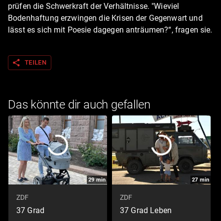
prüfen die Schwerkraft der Verhältnisse. "Wieviel
Bodenhaftung erzwingen die Krisen der Gegenwart und
lässt es sich mit Poesie dagegen anträumen?“, fragen sie.
share
TEILEN
Das könnte dir auch gefallen
29
min
27
min
ZDF
ZDF
37 Grad
37 Grad Leben