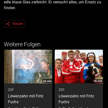
edle blaue Glas zerbricht. Er versucht alles, um Ersatz zu
finden.
share
TEILEN
Weitere Folgen
24
min
25
min
ZDF
ZDF
Löwenzahn mit Fritz
Löwenzahn mit Fritz
Fuchs
Fuchs