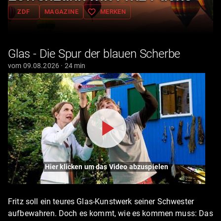
favorite_border
ZDF
MAGAZINE
MERKEN
Glas - Die Spur der blauen Scherbe
vom 09.08.2026 · 24 min
Hier klicken um das Video abzuspielen
Fritz soll ein teures Glas-Kunstwerk seiner Schwester
aufbewahren. Doch es kommt, wie es kommen muss: Das