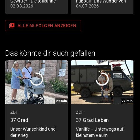
Gewitter - Die tollkühne
Fußball - Das Wunder von
02.08.2026
04.07.2026
Blitzjagd
Bärstadt
video_library
ALLE 65 FOLGEN ANZEIGEN
Das könnte dir auch gefallen
29
min
27
min
ZDF
ZDF
37 Grad
37 Grad Leben
Unser Wunschkind und
Vanlife – Unterwegs auf
der Krieg
kleinstem Raum