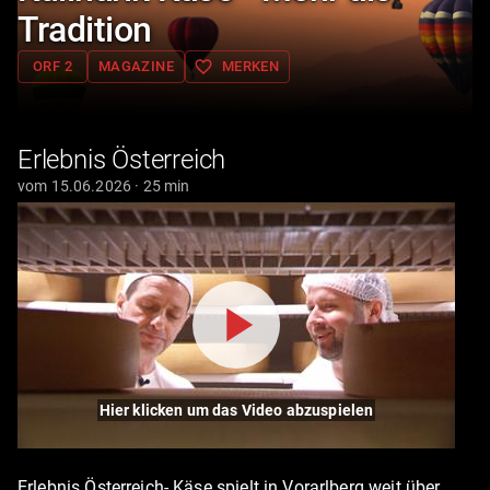
Tradition
favorite_border
ORF 2
MAGAZINE
MERKEN
Erlebnis Österreich
vom 15.06.2026 · 25 min
Hier klicken um das Video abzuspielen
Erlebnis Österreich- Käse spielt in Vorarlberg weit über