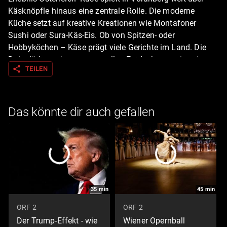
Käsknöpfle hinaus eine zentrale Rolle. Die moderne
Küche setzt auf kreative Kreationen wie Montafoner
Sushi oder Sura-Käs-Eis. Ob von Spitzen- oder
Hobbyköchen – Käse prägt viele Gerichte im Land. Die
Doku lädt zu einer genussvollen Entdeckungsreise ein
share
TEILEN
und zeigt die Vielfalt regionaler Käsesorten, die Tradition
und Innovation verbindet. Bildquelle: ORF/Landesstudio
Vorarlberg
Das könnte dir auch gefallen
35
min
45
min
ORF 2
ORF 2
Der Trump-Effekt - wie
Wiener Opernball