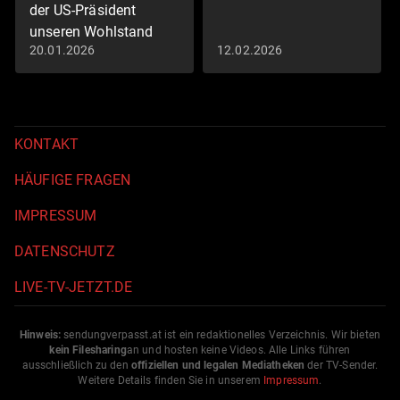
der US-Präsident
unseren Wohlstand
20.01.2026
12.02.2026
gefährdet
Eco Spezial
KONTAKT
HÄUFIGE FRAGEN
IMPRESSUM
DATENSCHUTZ
LIVE-TV-JETZT.DE
Hinweis:
sendungverpasst.
at
ist ein redaktionelles Verzeichnis. Wir bieten
kein Filesharing
an und hosten keine Videos. Alle Links führen
ausschließlich zu den
offiziellen und legalen Mediatheken
der TV-Sender.
Weitere Details finden Sie in unserem
Impressum
.