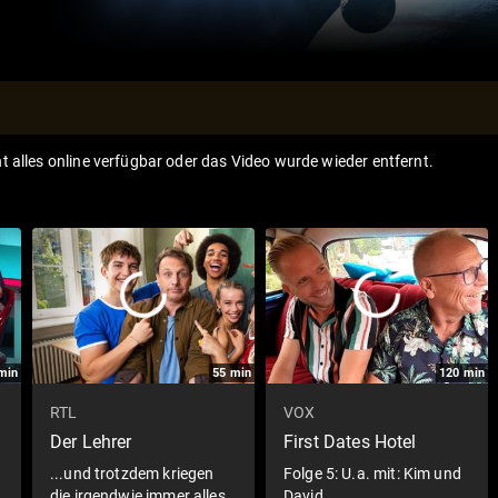
ht alles online verfügbar oder das Video wurde wieder entfernt.
min
55
min
120
min
RTL
VOX
Der Lehrer
First Dates Hotel
...und trotzdem kriegen
Folge 5: U.a. mit: Kim und
die irgendwie immer alles
David