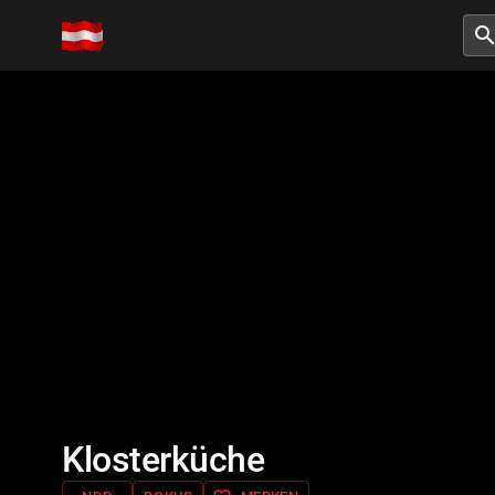
searc
Klosterküche