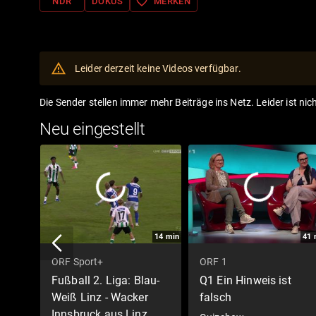
favorite_border
NDR
DOKUS
MERKEN
Leider derzeit keine Videos verfügbar.
Die Sender stellen immer mehr Beiträge ins Netz. Leider ist nic
Neu eingestellt
14
min
41
ORF Sport+
ORF 1
Fußball 2. Liga: Blau-
Q1 Ein Hinweis ist
Weiß Linz - Wacker
falsch
Innsbruck aus Linz