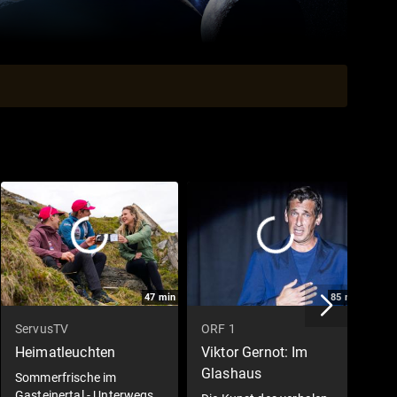
47
min
85
min
ServusTV
ORF 1
S
Heimatleuchten
Viktor Gernot: Im
W
Glashaus
Sommerfrische im
D
Gasteinertal - Unterwegs