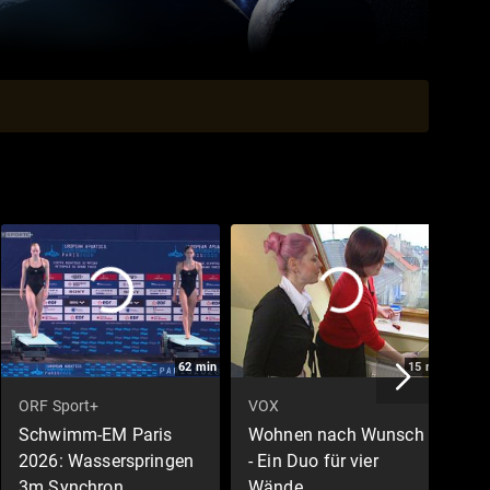
62
min
15
min
ORF Sport+
VOX
Z
Schwimm-EM Paris
Wohnen nach Wunsch
B
2026: Wasserspringen
- Ein Duo für vier
D
3m Synchron,
Wände
H