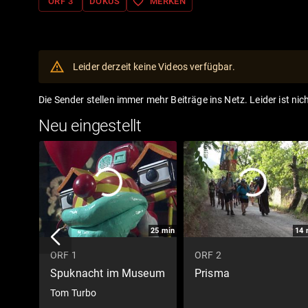
favorite_border
ORF 3
DOKUS
MERKEN
Leider derzeit keine Videos verfügbar.
Die Sender stellen immer mehr Beiträge ins Netz. Leider ist nic
Neu eingestellt
25
min
14
ORF 1
ORF 2
Spuknacht im Museum
Prisma
Tom Turbo