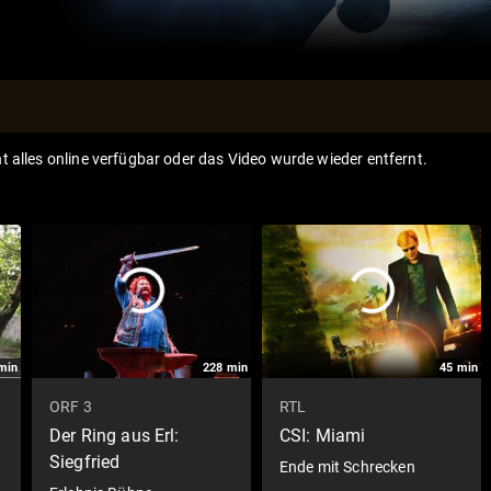
ht alles online verfügbar oder das Video wurde wieder entfernt.
min
228
min
45
min
ORF 3
RTL
Der Ring aus Erl:
CSI: Miami
Siegfried
Ende mit Schrecken