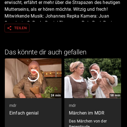
erwischt, erfährt er mehr über die Strapazen des heutigen
Mutterseins, als er hören möchte. Witzig und frech!
Mitwirkende Musik: Johannes Repka Kamera: Juan
Sarmiento G. Buch: Daniel Thomaser, Pola Beck Regie:
share
TEILEN
Pola Beck Darsteller Lucy: Rosalie Thomass Security
Marc: Sebastian Schwarz Alexandra: Monika Oschek
Knut: Jaromir König
Das könnte dir auch gefallen
24
min
58
min
mdr
mdr
Einfach genial
Märchen im MDR
Das Märchen von der
Regentrude