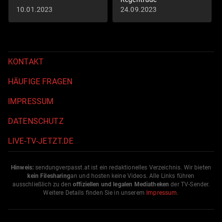
10.01.2023
24.09.2023
KONTAKT
HÄUFIGE FRAGEN
IMPRESSUM
DATENSCHUTZ
LIVE-TV-JETZT.DE
Hinweis:
sendungverpasst.
at
ist ein redaktionelles Verzeichnis. Wir bieten
kein Filesharing
an und hosten keine Videos. Alle Links führen
ausschließlich zu den
offiziellen und legalen Mediatheken
der TV-Sender.
Weitere Details finden Sie in unserem
Impressum
.