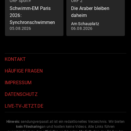
ORF Sport+
ORF 2
Schwimm-EM Paris
Die Araber bleiben
2026:
daheim
Synchronschwimmen
Am Schauplatz
05.08.2026
06.08.2026
Akrobatik, Highlights
Schwimm-EM 2026
KONTAKT
HÄUFIGE FRAGEN
IMPRESSUM
DATENSCHUTZ
LIVE-TV-JETZT.DE
Hinweis:
sendungverpasst.
at
ist ein redaktionelles Verzeichnis. Wir bieten
kein Filesharing
an und hosten keine Videos. Alle Links führen