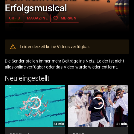
Erfolgsmusical
favorite_border
ORF 3
MAGAZINE
MERKEN
Leider derzeit keine Videos verfügbar.
Die Sender stellen immer mehr Beiträge ins Netz. Leider ist nicht
alles online verfügbar oder das Video wurde wieder entfernt.
Neu eingestellt
54
min
51
min