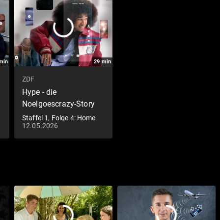
min
29
min
ZDF
Hype - die
Noelgoescrazy-Story
Staffel 1, Folge 4: Home
12.05.2026