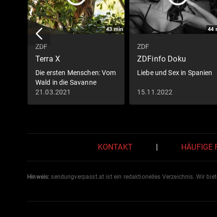
43
min
44
ZDF
ZDF
Terra X
ZDFinfo Doku
Die ersten Menschen: Vom
Liebe und Sex in Spanien
Wald in die Savanne
21.03.2021
15.11.2022
KONTAKT
|
HÄUFIGE
Hinweis:
sendungverpasst.
at
ist ein redaktionelles Verzeichnis. Wir bie