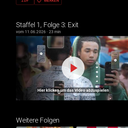
favorite_border
ZDF
MERKEN
Staffel 1, Folge 3: Exit
vom 11.06.2026 · 23 min
Hier klicken um das Video abzuspielen
Weitere Folgen