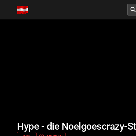
searc
Hype - die Noelgoescrazy-S