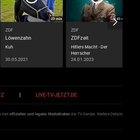
23
min
43
min
ZDF
ZDF
Z
Löwenzahn
ZDFzeit
M
S
Kuh
Hitlers Macht - Der
Herrscher
D
30.05.2021
24.01.2023
0
N
TZ
|
LIVE-TV-JETZT.DE
zu den
offiziellen und legalen Mediatheken
der TV-Sender. Weitere Details