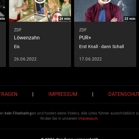
min
24
min
23
min
ZDF
ZDF
Löwenzahn
PUR+
Eis
Erst Knall - dann Schall
26.06.2022
17.06.2022
 FRAGEN
|
IMPRESSUM
|
DATENSCHU
ten
kein Filesharing
an und hosten keine Videos. Alle Links führen ausschließlich 
finden Sie in unserem
Impressum
.