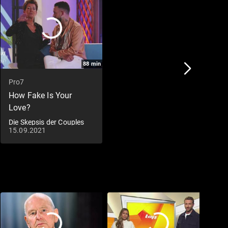
88
min
Pro7
How Fake Is Your
Love?
Die Skepsis der Couples
15.09.2021
wird größer