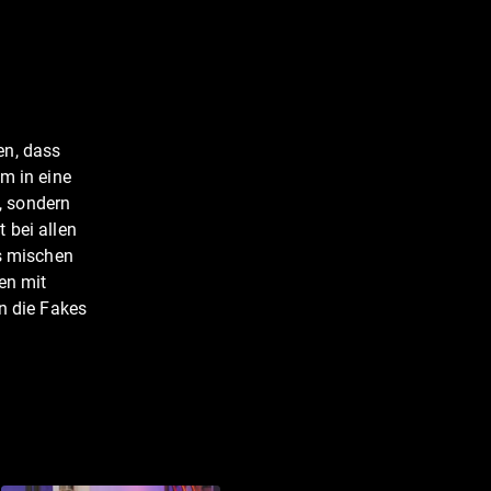
en, dass
m in eine
l, sondern
 bei allen
es mischen
en mit
n die Fakes