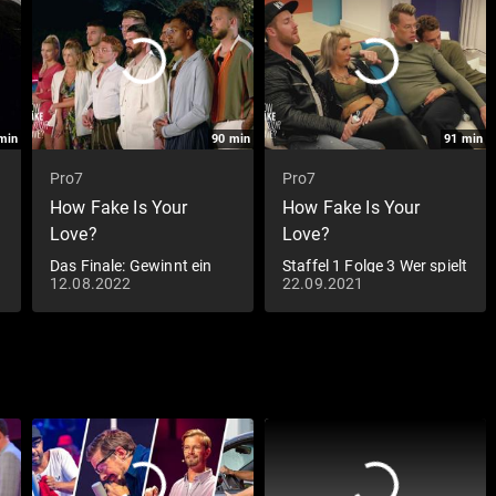
min
90
min
91
min
Pro7
Pro7
How Fake Is Your
How Fake Is Your
Love?
Love?
Das Finale: Gewinnt ein
Staffel 1 Folge 3 Wer spielt
12.08.2022
22.09.2021
echtes Paar?
ein falsches Spiel?