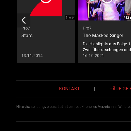
1
min
32
Pro7
Pro7
Stars
The Masked Singer
Die Highlights aus Folge 1
Zwei Überraschungen un
eine feurig
13.11.2014
16.10.2021
KONTAKT
|
HÄUFIGE
Hinweis:
sendungverpasst.
at
ist ein redaktionelles Verzeichnis. Wir bie