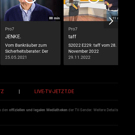
88
min
11
min
Pro7
Pro7
P
JENKE.
taff
L
K
Vom Bankräuber zum
S2022 E229: taff vom 28.
Sicherheitsberater: Der
November 2022
S
Fall Siegfried Massa
25.05.2021
29.11.2022
0
K
e
TZ
|
LIVE-TV-JETZT.DE
zu den
offiziellen und legalen Mediatheken
der TV-Sender. Weitere Details