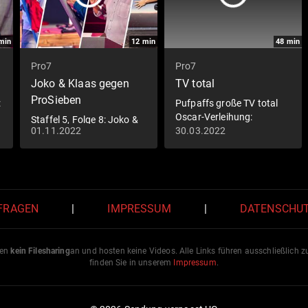
min
12
min
48
min
Pro7
Pro7
Joko & Klaas gegen
TV total
ProSieben
:
Pufpaffs große TV total
d
Oscar-Verleihung:
Staffel 5, Folge 8: Joko &
Volltanken und Gas ge
01.11.2022
30.03.2022
Klaas müssen alle Regeln
brechen
 FRAGEN
|
IMPRESSUM
|
DATENSCHU
ten
kein Filesharing
an und hosten keine Videos. Alle Links führen ausschließlich 
finden Sie in unserem
Impressum
.