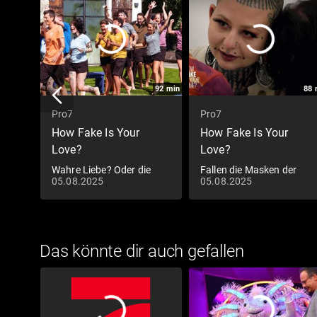
92
min
88
Pro7
Pro7
How Fake Is Your
How Fake Is Your
Love?
Love?
Wahre Liebe? Oder die
Fallen die Masken der
05.08.2025
05.08.2025
perfekte Liebeslüge?
Fake-Couples?
Das könnte dir auch gefallen