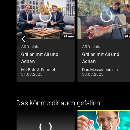
28
min
28
ARD-alpha
ARD-alpha
Grillen mit Ali und
Grillen mit Ali und
Adnan
Adnan
Mit Ente & Spargel
Das Messer und ein
31.07.2025
30.07.2025
hochhinaus
ganzes Lamm
Das könnte dir auch gefallen