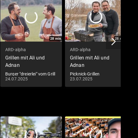
eben? Ist
dem Grill
lat mit
len geht es
das
28
min
28
min
ARD-alpha
ARD-alpha
A
Grillen mit Ali und
Grillen mit Ali und
G
Adnan
Adnan
A
Burger "dreierlei" vom Grill
Picknick-Grillen
T
24.07.2025
23.07.2025
2