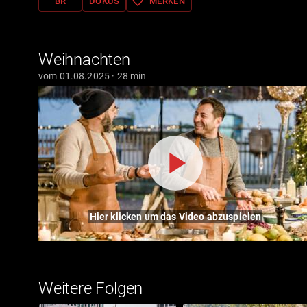
favorite_border
BR
DOKUS
MERKEN
Weihnachten
vom 01.08.2025 · 28 min
Hier klicken um das Video abzuspielen
Weitere Folgen