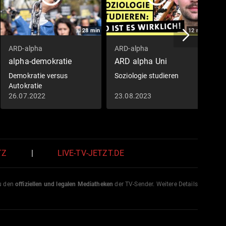
28
min
12
min
ARD-alpha
ARD-alpha
A
alpha-demokratie
ARD alpha Uni
P
Demokratie versus
Soziologie studieren
L
Autokratie
E
26.07.2022
23.08.2023
0
TZ
|
LIVE-TV-JETZT.DE
zu den
offiziellen und legalen Mediatheken
der TV-Sender. Weitere Details