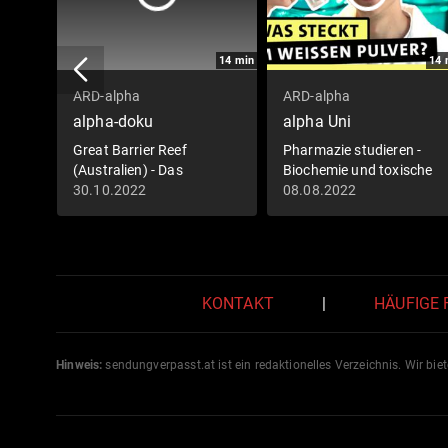
14
min
14
ARD-alpha
ARD-alpha
alpha-doku
alpha Uni
Great Barrier Reef
Pharmazie studieren -
(Australien) - Das
Biochemie und toxische
Paradies im Meer
Stoffe
30.10.2022
08.08.2022
KONTAKT
|
HÄUFIGE
Hinweis:
sendungverpasst.
at
ist ein redaktionelles Verzeichnis. Wir bie