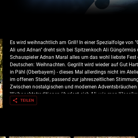
Es wird weihnachtlich am Grill! In einer Spezialfolge von "G
Ali und Adnan" dreht sich bei Spitzenkoch Ali Güngörmüs
Schauspieler Adnan Maral alles um das wohl liebste Fest 
Deutschen: Weihnachten. Gegrillt wird wieder auf Gut Ha
in Pähl (Oberbayern) - dieses Mal allerdings nicht im Ateli
im offenen Stadel, passend zur jahreszeitlichen Stimmun
Zwischen nostalgischen und modernen Adventsbräuchen
Weihnachtstraditionen überlegt sich Ali, wie man Klassike
share
TEILEN
Weihnachtsküche neu interpretieren kann, und zeigt, wie 
modernen und sinnlichen Festschmaus auch auf dem Grill
Wie immer kümmert sich Adnan um die Grillzutaten und ho
Produkte direkt beim Erzeuger ab. Dabei sind Qualität, Reg
artgerechte Haltung, Umweltbewusstsein und nachhaltige