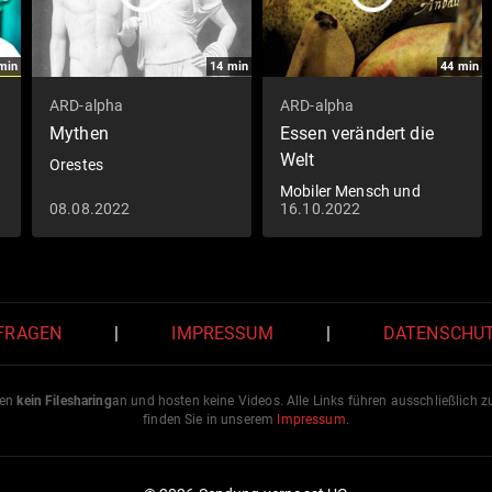
min
14
min
44
min
ARD-alpha
ARD-alpha
Mythen
Essen verändert die
Welt
Orestes
Mobiler Mensch und
08.08.2022
16.10.2022
satter Magen (3/3)
 FRAGEN
|
IMPRESSUM
|
DATENSCHU
ten
kein Filesharing
an und hosten keine Videos. Alle Links führen ausschließlich 
finden Sie in unserem
Impressum
.