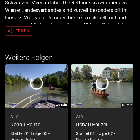
Schwarzen Meer abfährt. Die Rettungsschwimmer des
Wiener Landesverbandes sind zurzeit besonders oft im
Einsatz. Weil viele Urlauber ihre Ferien aktuell im Land
verbringen, häufen sich die Badeunfälle an Österreichs
share
TEILEN
Gewässern. Kapitän Franz betreibt an der Donau ein
privates Schiffsmuseum. Zu sehen gibt es dort echte
"Perlen" wie das Schiff "Ana" aus dem Jahr 1864.
Weitere Folgen
48
min
48
min
ATV
ATV
Donau Polizei
Donau Polizei
Staffel 01 Folge 03 -
Staffel 01 Folge 02 -
Donau Polizei
Donau Polizei