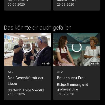
05.09.2020
29.08.2020
Das könnte dir auch gefallen
48
min
68
min
ATV
ATV
Das Geschäft mit der
Bauer sucht Frau
Liebe
Eisige Stimmung und
große Gefühle
Staffel 11 Folge 5 Wodka
26.03.2025
18.02.2026
Exzesse