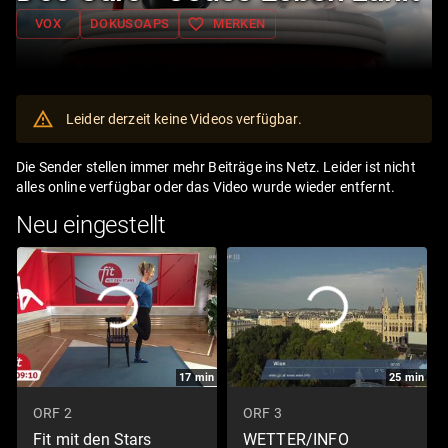
favorite_border
VOX
DOKUSOAPS
MERKEN
Leider derzeit keine Videos verfügbar.
Die Sender stellen immer mehr Beiträge ins Netz. Leider ist nicht
alles online verfügbar oder das Video wurde wieder entfernt.
Neu eingestellt
17
min
25
min
ORF 2
ORF 3
Fit mit den Stars
WETTER/INFO