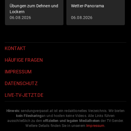
Übungen zum Dehnen und
Wetter-Panorama
Lockern
06.08.2026
06.08.2026
KONTAKT
HÄUFIGE FRAGEN
IMPRESSUM
DATENSCHUTZ
LIVE-TV-JETZT.DE
Hinweis:
sendungverpasst.
at
ist ein redaktionelles Verzeichnis. Wir bieten
kein Filesharing
an und hosten keine Videos. Alle Links führen
ausschließlich zu den
offiziellen und legalen Mediatheken
der TV-Sender.
Weitere Details finden Sie in unserem
Impressum
.