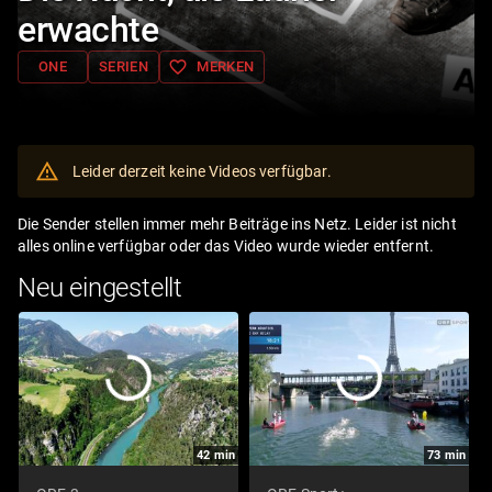
erwachte
favorite_border
ONE
SERIEN
MERKEN
Leider derzeit keine Videos verfügbar.
Die Sender stellen immer mehr Beiträge ins Netz. Leider ist nicht
alles online verfügbar oder das Video wurde wieder entfernt.
Neu eingestellt
42
min
73
min