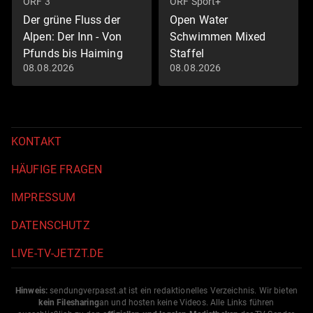
ORF 3
ORF Sport+
Der grüne Fluss der
Open Water
Alpen: Der Inn - Von
Schwimmen Mixed
Pfunds bis Haiming
Staffel
08.08.2026
08.08.2026
Land der Berge
Schwimm-EM 2026
KONTAKT
HÄUFIGE FRAGEN
IMPRESSUM
DATENSCHUTZ
LIVE-TV-JETZT.DE
Hinweis:
sendungverpasst.
at
ist ein redaktionelles Verzeichnis. Wir bieten
kein Filesharing
an und hosten keine Videos. Alle Links führen