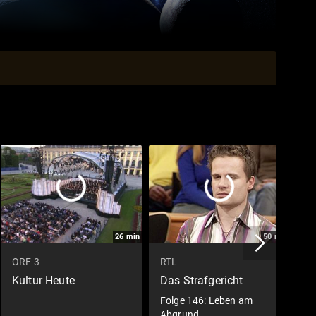
26
min
50
min
ORF 3
RTL
V
Kultur Heute
Das Strafgericht
D
Folge 146: Leben am
F
Abgrund
K