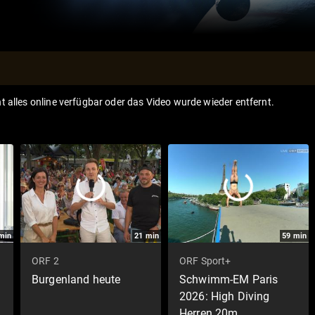
ht alles online verfügbar oder das Video wurde wieder entfernt.
min
21
min
59
min
ORF 2
ORF Sport+
Burgenland heute
Schwimm-EM Paris
2026: High Diving
Herren 20m