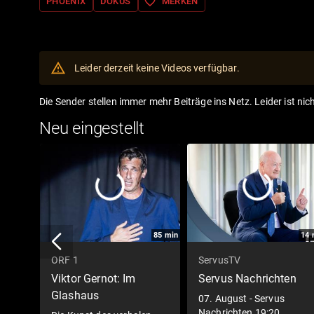
favorite_border
PHOENIX
DOKUS
MERKEN
Leider derzeit keine Videos verfügbar.
Die Sender stellen immer mehr Beiträge ins Netz. Leider ist nic
Neu eingestellt
85
min
14
ORF 1
ServusTV
Viktor Gernot: Im
Servus Nachrichten
Glashaus
07. August - Servus
Nachrichten 19:20