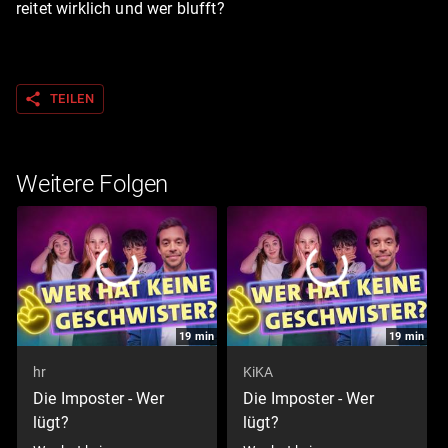
reitet wirklich und wer blufft?
share
TEILEN
Weitere Folgen
19
min
19
min
hr
KiKA
Die Imposter - Wer
Die Imposter - Wer
lügt?
lügt?