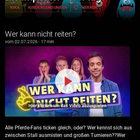
favorite_border
KIKA
KINDERSENDUNGEN
MERKEN
Wer kann nicht reiten?
vom 02.07.2026 · 17 min
Hier klicken um das Video abzuspielen
Alle Pferde-Fans ticken gleich, oder? Wer kennst sich aus
zwischen Stall ausmisten und großen Turnieren??Wer