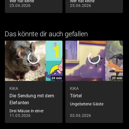
Wer hat keine
Wer hat keine
25.06.2026
25.06.2026
Geschwister?
Geschwister?
Das könnte dir auch gefallen
24
min
23
min
KiKA
KiKA
Die Sendung mit dem
Törtel
Elefanten
Ungebetene Gäste
Drei Mäuse in einer
11.05.2026
03.06.2026
Scheune