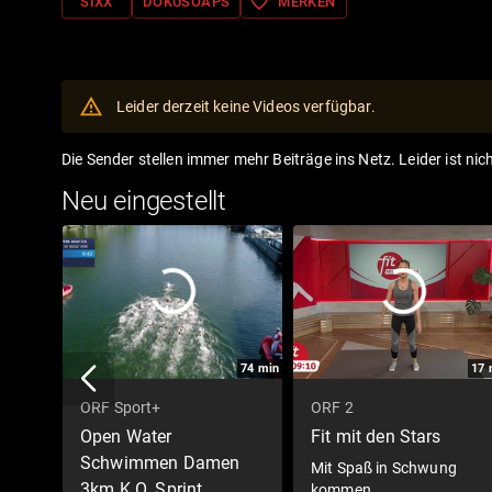
favorite_border
SIXX
DOKUSOAPS
MERKEN
Leider derzeit keine Videos verfügbar.
Die Sender stellen immer mehr Beiträge ins Netz. Leider ist nic
Neu eingestellt
74
min
17
ORF Sport+
ORF 2
Open Water
Fit mit den Stars
Schwimmen Damen
Mit Spaß in Schwung
3km K.O. Sprint
kommen