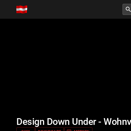
searc
Design Down Under - Wohnvi