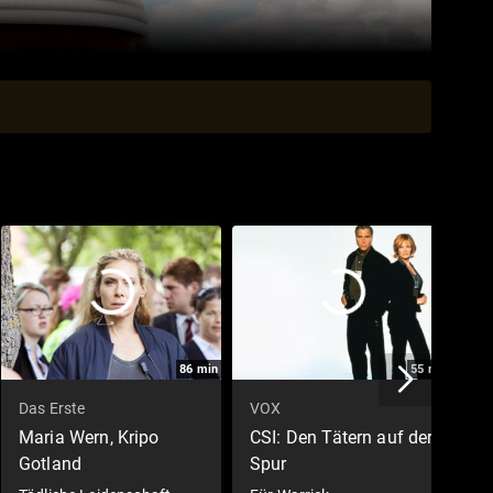
86
min
55
min
Das Erste
VOX
O
Maria Wern, Kripo
CSI: Den Tätern auf der
W
Gotland
Spur
W