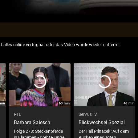
ht alles online verfügbar oder das Video wurde wieder entfernt.
min
60
min
46
min
RTL
ServusTV
Barbara Salesch
Blickwechsel Spezial
Folge 278: Steckenpferde
Der Fall Pilnacek: Auf dem
in Flammen - Drehte junge
Rücken eines Toten