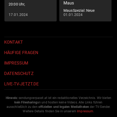
Maus
20:00 Uhr,
MausSpezial: Neue
17.01.2024
01.01.2024
Klassiker
KONTAKT
HÄUFIGE FRAGEN
IMPRESSUM
DATENSCHUTZ
LIVE-TV-JETZT.DE
Hinweis:
sendungverpasst.
at
ist ein redaktionelles Verzeichnis. Wir bieten
kein Filesharing
an und hosten keine Videos. Alle Links führen
ausschließlich zu den
offiziellen und legalen Mediatheken
der TV-Sender.
Weitere Details finden Sie in unserem
Impressum
.