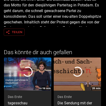
das Motto für den diesjährigen Parteitag in Potsdam. Es
geht darum, die schnell gewachsene Partei zu
konsolidieren. Das soll unter einer neu-alten Doppelspitze
geschehen. Inhaltlich steht der Protest gegen die von der
Regierung geplanten Reformen im Zentrum, für den man
share
TEILEN
sich stärker mit den Gewerkschaften verbinden will. Die
Linke will sich als Alternative zur SPD, als die "wahre"
Arbeiterpartei präsentieren. Und das rechtzeitig vor den im
Herbst anstehenden Landtagswahlen. Das Erste sendet
Das könnte dir auch gefallen
den "Bericht vom Parteitag" der Linken in der Nacht von
Sonntag, 21. Juni, auf Montag, 22. Juni 2026 um 02:20
Uhr. Gesprächsgast ist Ines Schwerdtner, die sich den
Fragen von ARD-Hauptstadtstudio-Korrespondent
Alexander Budweg stellt. Redaktion: Claudia Buckenmaier
16
min
28
min
Das Erste
Das Erste
tagesschau
Die Sendung mit der