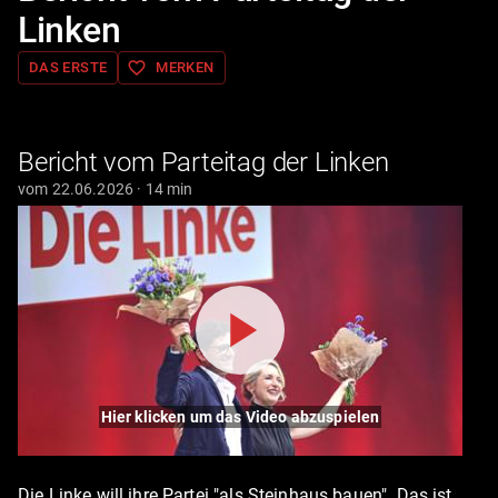
Linken
favorite_border
DAS ERSTE
MERKEN
Bericht vom Parteitag der Linken
vom 22.06.2026 · 14 min
Hier klicken um das Video abzuspielen
Die Linke will ihre Partei "als Steinhaus bauen". Das ist