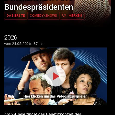
Bundespräsidenten
favorite_border
DAS ERSTE
COMEDY/SHOWS
MERKEN
2026
vom 24.05.2026 · 87 min
Hier klicken um das Video abzuspielen
Am 24. Mai findet das Benefizkonzert des