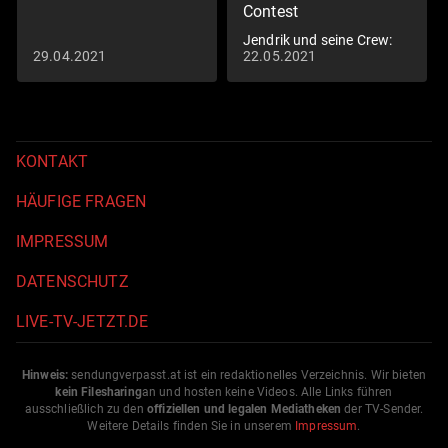
Contest
Jendrik und seine Crew:
29.04.2021
22.05.2021
Das große ESC-Choreo-
Quiz
KONTAKT
HÄUFIGE FRAGEN
IMPRESSUM
DATENSCHUTZ
LIVE-TV-JETZT.DE
Hinweis:
sendungverpasst.
at
ist ein redaktionelles Verzeichnis. Wir bieten
kein Filesharing
an und hosten keine Videos. Alle Links führen
ausschließlich zu den
offiziellen und legalen Mediatheken
der TV-Sender.
Weitere Details finden Sie in unserem
Impressum
.