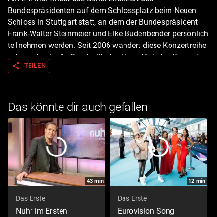
Bundespräsidenten auf dem Schlossplatz beim Neuen
Schloss in Stuttgart statt, an dem der Bundespräsident
Frank-Walter Steinmeier und Elke Büdenbender persönlich
teilnehmen werden. Seit 2006 wandert diese Konzertreihe
reihum durch alle Bundesländer. Herzstück des Konzerts
share
TEILEN
ist die renommierte SWR Big Band. Unterstützt wird sie
von Max Mutzke, der seit vielen Jahren mit der Band
zusammenarbeitet, zuletzt auf der gemeinsamen Tour
"Soul viel mehr". Mit großer Stimmkraft ergänzt Fola
Das könnte dir auch gefallen
Dada das Line-up. Mit dabei ist auch der Reutlinger
Saxophonist Jakob Manz und der Jazztrompeter Joo
Kraus aus Ulm. Die musikalische Leitung hat der
schwedische Jazzmusiker Magnus Lindgren. Moderiert
wird die Veranstaltung von Siham El-Maimouni.
43
min
12
min
Das Erste
Das Erste
Nuhr im Ersten
Eurovision Song