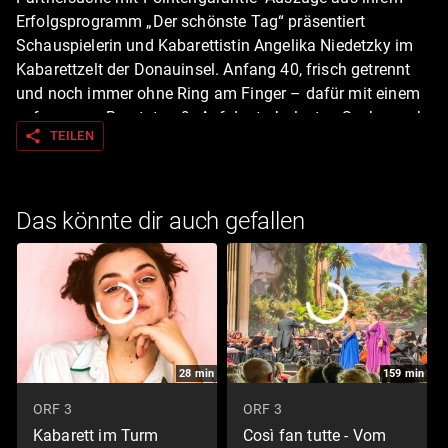
Erfolgsprogramm „Der schönste Tag“ präsentiert
Schauspielerin und Kabarettistin Angelika Niedetzky im
Kabarettzelt der Donauinsel. Anfang 40, frisch getrennt
und noch immer ohne Ring am Finger – dafür mit einem
gefangenen Brautstrauß. Auf der turbulenten Suche nach
share
TEILEN
dem Richtigen nimmt sie Dating, Zeitgeist und
Alltagswahnsinn mit viel Witz und treffsicheren Pointen
aufs Korn. Bildquelle: ORF/Thomas Jantzen
Das könnte dir auch gefallen
28
min
159
min
ORF 3
ORF 3
Kabarett im Turm
Così fan tutte - Vom