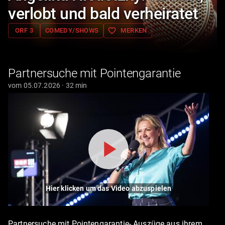
verlobt und bald verheiratet
favorite_border
ORF 3
COMEDY/SHOWS
MERKEN
Partnersuche mit Pointengarantie
vom 05.07.2026 · 32 min
Hier klicken um das Video abzuspielen
Partnersuche mit Pointengarantie- Auszüge aus ihrem