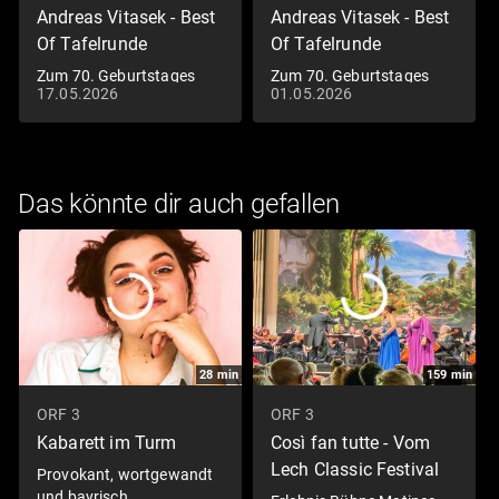
Andreas Vitasek - Best
Andreas Vitasek - Best
Of Tafelrunde
Of Tafelrunde
Zum 70. Geburtstages
Zum 70. Geburtstages
17.05.2026
01.05.2026
von Andreas Vitásek
von Andreas Vitásek
Das könnte dir auch gefallen
28
min
159
min
ORF 3
ORF 3
Kabarett im Turm
Così fan tutte - Vom
Lech Classic Festival
Provokant, wortgewandt
und bayrisch