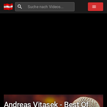
search
menu
Andreas Vitasek - Best Of