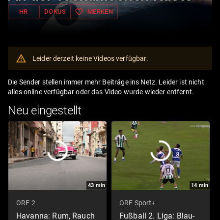
favorite_border
HR
DOKUS
MERKEN
Leider derzeit keine Videos verfügbar.
Die Sender stellen immer mehr Beiträge ins Netz. Leider ist nicht
alles online verfügbar oder das Video wurde wieder entfernt.
Neu eingestellt
43
min
14
min
ORF 2
ORF Sport+
Havanna: Rum, Rauch
Fußball 2. Liga: Blau-