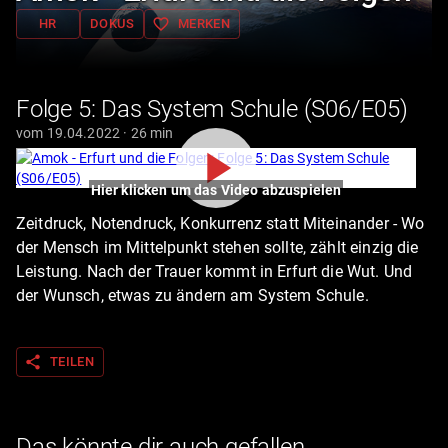
favorite_border
HR
DOKUS
MERKEN
Folge 5: Das System Schule (S06/E05)
vom 19.04.2022 · 26 min
Hier klicken um das Video abzuspielen
Zeitdruck, Notendruck, Konkurrenz statt Miteinander - Wo
der Mensch im Mittelpunkt stehen sollte, zählt einzig die
Leistung. Nach der Trauer kommt in Erfurt die Wut. Und
der Wunsch, etwas zu ändern am System Schule.
share
TEILEN
Das könnte dir auch gefallen