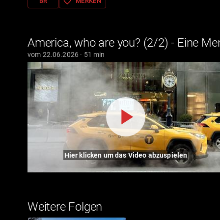
favorite_border
BR
MERKEN
America, who are you? (2/2) - Eine Me
vom 22.06.2026 · 51 min
Hier klicken um das Video abzuspielen
Weitere Folgen