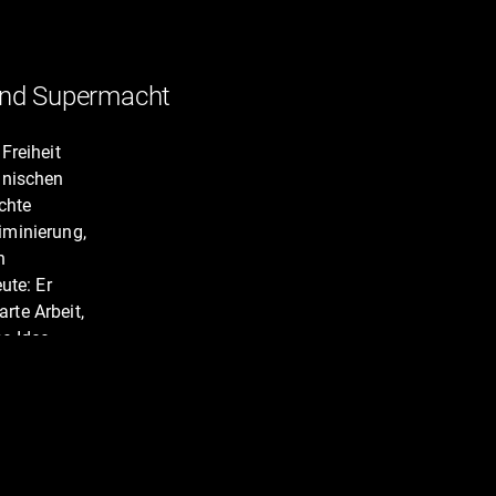
 und Supermacht
Freiheit
anischen
chte
iminierung,
n
ute: Er
rte Arbeit,
e Idee
r Glaube an
n "vom
n