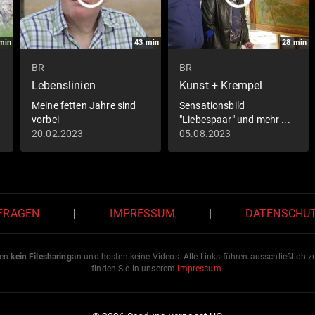
min
43
min
28
min
BR
BR
Lebenslinien
Kunst + Krempel
Meine fetten Jahre sind
Sensationsbild
vorbei
"Liebespaar" und mehr ...
20.02.2023
05.08.2023
 FRAGEN
|
IMPRESSUM
|
DATENSCHU
ten
kein Filesharing
an und hosten keine Videos. Alle Links führen ausschließlich 
finden Sie in unserem
Impressum
.