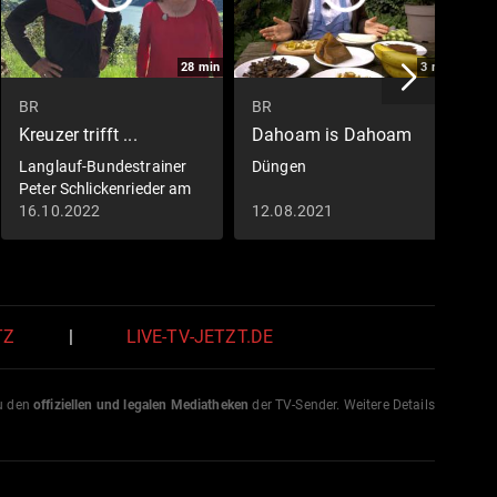
28
min
3
min
BR
BR
B
Kreuzer trifft ...
Dahoam is Dahoam
B
Langlauf-Bundestrainer
Düngen
D
Peter Schlickenrieder am
F
Schliersee (S05/E02)
16.10.2022
12.08.2021
1
TZ
|
LIVE-TV-JETZT.DE
zu den
offiziellen und legalen Mediatheken
der TV-Sender. Weitere Details