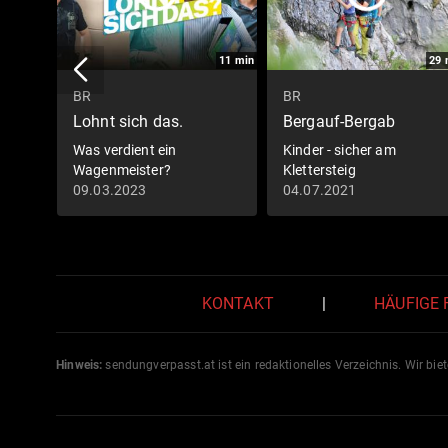
11
min
29
BR
BR
Lohnt sich das.
Bergauf-Bergab
Was verdient ein
Kinder - sicher am
Wagenmeister?
Klettersteig
09.03.2023
04.07.2021
KONTAKT
|
HÄUFIGE
Hinweis:
sendungverpasst.
at
ist ein redaktionelles Verzeichnis. Wir bie