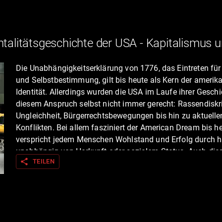
ntalitätsgeschichte der USA - Kapitalismus
Die Unabhängigkeitserklärung von 1776, das Eintreten für 
und Selbstbestimmung, gilt bis heute als Kern der amerik
Identität. Allerdings wurden die USA im Laufe ihrer Geschi
diesem Anspruch selbst nicht immer gerecht: Rassendiskr
Ungleichheit, Bürgerrechtsbewegungen bis hin zu aktuelle
Konflikten. Bei allem fasziniert der American Dream bis he
verspricht jedem Menschen Wohlstand und Erfolg durch ha
unabhängig von Herkunft oder sozialem Status. Auch dies
share
TEILEN
reicht bis in die Gründungszeit der USA zurück. Mit der
Industrialisierung ab Mitte des 19. Jahrhunderts nahm de
Erfolg und Aufstieg dann neue Formen an, etwa im Sloga
Tellerwäscher zum Millionär". Umso dramatischer war der
Wirtschaftszusammenbruch 1929. Erst dem neugewählte