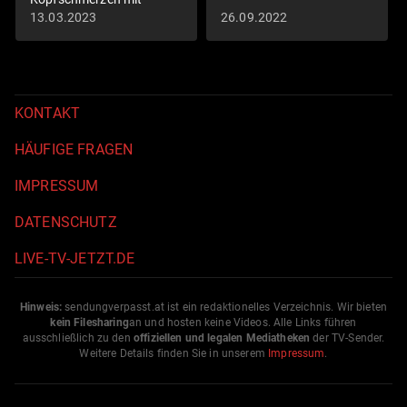
Ernährungsumstellung
13.03.2023
26.09.2022
lindern
KONTAKT
HÄUFIGE FRAGEN
IMPRESSUM
DATENSCHUTZ
LIVE-TV-JETZT.DE
Hinweis:
sendungverpasst.
at
ist ein redaktionelles Verzeichnis. Wir bieten
kein Filesharing
an und hosten keine Videos. Alle Links führen
ausschließlich zu den
offiziellen und legalen Mediatheken
der TV-Sender.
Weitere Details finden Sie in unserem
Impressum
.