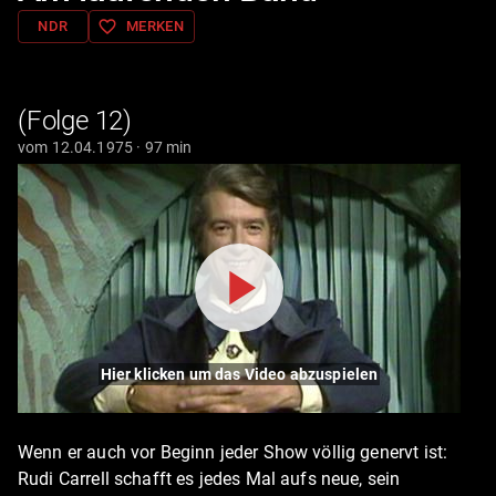
favorite_border
NDR
MERKEN
(Folge 12)
vom 12.04.1975 · 97 min
Hier klicken um das Video abzuspielen
Wenn er auch vor Beginn jeder Show völlig genervt ist:
Rudi Carrell schafft es jedes Mal aufs neue, sein