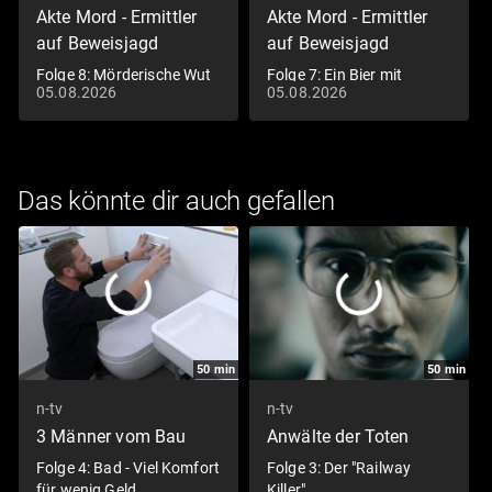
Akte Mord - Ermittler
Akte Mord - Ermittler
auf Beweisjagd
auf Beweisjagd
Folge 8: Mörderische Wut
Folge 7: Ein Bier mit
05.08.2026
05.08.2026
tödlichen Folgen
Das könnte dir auch gefallen
50
min
50
min
n-tv
n-tv
3 Männer vom Bau
Anwälte der Toten
Folge 4: Bad - Viel Komfort
Folge 3: Der "Railway
für wenig Geld
Killer"