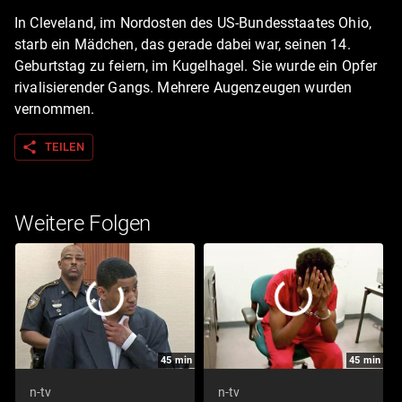
In Cleveland, im Nordosten des US-Bundesstaates Ohio,
starb ein Mädchen, das gerade dabei war, seinen 14.
Geburtstag zu feiern, im Kugelhagel. Sie wurde ein Opfer
rivalisierender Gangs. Mehrere Augenzeugen wurden
vernommen.
share
TEILEN
Weitere Folgen
45
min
45
min
n-tv
n-tv