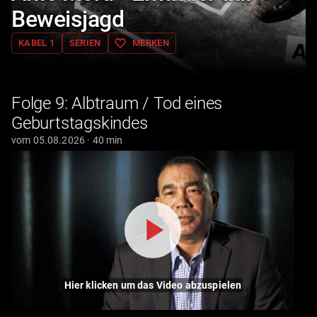
Beweisjagd
favorite_border
KABEL 1
SERIEN
MERKEN
Folge 9: Albtraum / Tod eines
Geburtstagskindes
vom 05.08.2026 · 40 min
Hier klicken um das Video abzuspielen