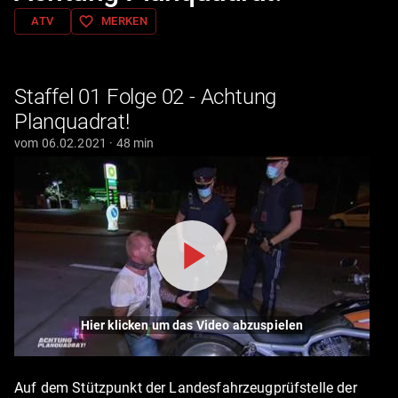
favorite_border
ATV
MERKEN
Staffel 01 Folge 02 - Achtung
Planquadrat!
vom 06.02.2021 · 48 min
Hier klicken um das Video abzuspielen
Auf dem Stützpunkt der Landesfahrzeugprüfstelle der