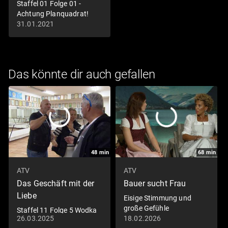
Staffel 01 Folge 01 -
Achtung Planquadrat!
31.01.2021
Das könnte dir auch gefallen
48
min
68
min
ATV
ATV
Das Geschäft mit der
Bauer sucht Frau
Liebe
Eisige Stimmung und
große Gefühle
Staffel 11 Folge 5 Wodka
26.03.2025
18.02.2026
Exzesse