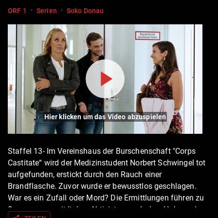
·
·
ORF 1
Serien
Soko Donau
Hier klicken um das Video abzuspielen
Staffel 13- Im Vereinshaus der Burschenschaft "Corps
Castitate“ wird der Medizinstudent Norbert Schwingel tot
aufgefunden, erstickt durch den Rauch einer
Brandflasche. Zuvor wurde er bewusstlos geschlagen.
War es ein Zufall oder Mord? Die Ermittlungen führen zu
Spannungen mit linken Aktivisten um Lukas Huber, oder