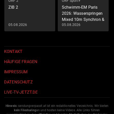
ORF 2
ORF Sport+
ZIB 2
Schwimm-EM Paris
2026: Wasserspringen
Mixed 10m Synchron &
05.08.2026
05.08.2026
Herren 3m (in voller
Länge)
Schwimm-EM 2026
KONTAKT
HÄUFIGE FRAGEN
IMPRESSUM
DATENSCHUTZ
LIVE-TV-JETZT.DE
Hinweis:
sendungverpasst.
at
ist ein redaktionelles Verzeichnis. Wir bieten
kein Filesharing
an und hosten keine Videos. Alle Links führen