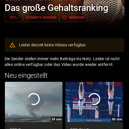
Das große Gehaltsranking
favorite_border
RTL
COMEDY/SHOWS
MERKEN
Leider derzeit keine Videos verfügbar.
Die Sender stellen immer mehr Beiträge ins Netz. Leider ist nicht
alles online verfügbar oder das Video wurde wieder entfernt.
Neu eingestellt
29
min
85
min