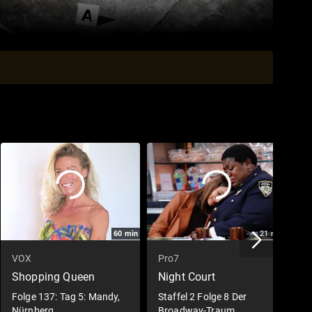
60
min
21
min
VOX
Pro7
O
Shopping Queen
Night Court
T
R
Folge 137: Tag 5: Mandy,
Staffel 2 Folge 8 Der
Nürnberg
Broadway-Traum