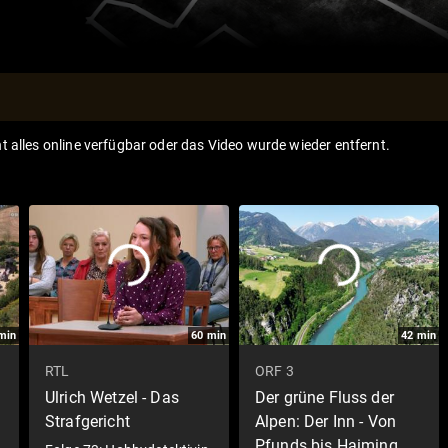
ht alles online verfügbar oder das Video wurde wieder entfernt.
min
60
min
42
min
RTL
ORF 3
Ulrich Wetzel - Das
Der grüne Fluss der
Strafgericht
Alpen: Der Inn - Von
Pfunds bis Haiming