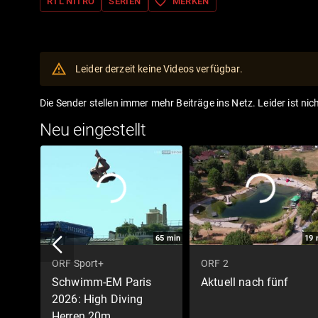
favorite_border
RTL NITRO
SERIEN
MERKEN
Leider derzeit keine Videos verfügbar.
Die Sender stellen immer mehr Beiträge ins Netz. Leider ist nic
Neu eingestellt
65
min
19
ORF Sport+
ORF 2
Schwimm-EM Paris
Aktuell nach fünf
2026: High Diving
Herren 20m