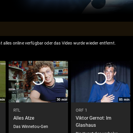
ht alles online verfügbar oder das Video wurde wieder entfernt.
min
30
min
85
min
RTL
ORF 1
Alles Atze
Viktor Gernot: Im
Glashaus
Das Winnetou-Gen