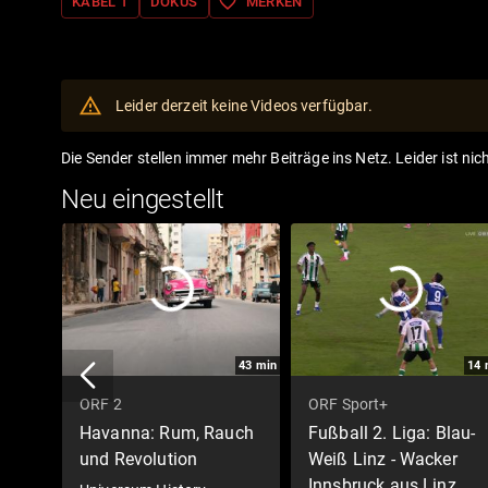
favorite_border
KABEL 1
DOKUS
MERKEN
Leider derzeit keine Videos verfügbar.
Die Sender stellen immer mehr Beiträge ins Netz. Leider ist nic
Neu eingestellt
43
min
14
ORF 2
ORF Sport+
Havanna: Rum, Rauch
Fußball 2. Liga: Blau-
und Revolution
Weiß Linz - Wacker
Innsbruck aus Linz