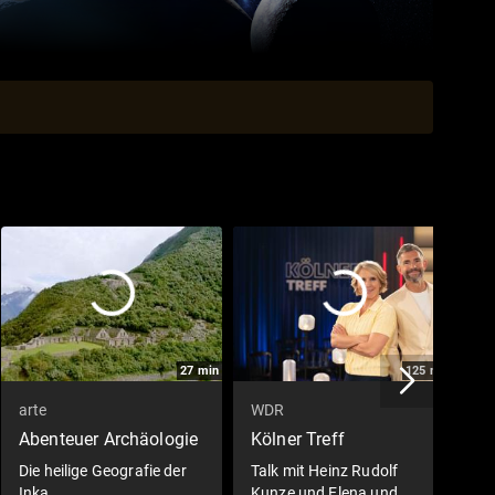
27
min
125
min
arte
WDR
S
Abenteuer Archäologie
Kölner Treff
S
Die heilige Geografie der
Talk mit Heinz Rudolf
S
Inka
Kunze und Elena und
7