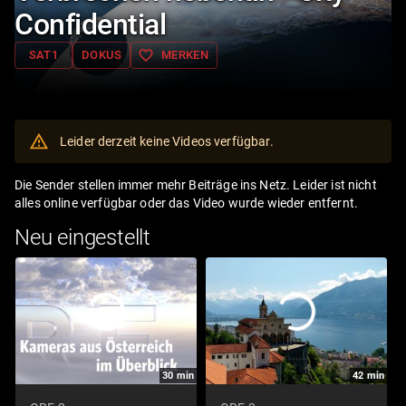
Confidential
favorite_border
SAT1
DOKUS
MERKEN
Leider derzeit keine Videos verfügbar.
Die Sender stellen immer mehr Beiträge ins Netz. Leider ist nicht
alles online verfügbar oder das Video wurde wieder entfernt.
Neu eingestellt
30
min
42
min