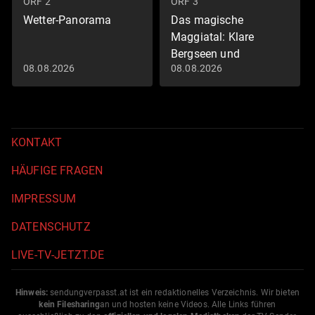
ORF 2
ORF 3
Wetter-Panorama
Das magische
Maggiatal: Klare
Bergseen und
08.08.2026
08.08.2026
majestätische Gipfel
Land der Berge
KONTAKT
HÄUFIGE FRAGEN
IMPRESSUM
DATENSCHUTZ
LIVE-TV-JETZT.DE
Hinweis:
sendungverpasst.
at
ist ein redaktionelles Verzeichnis. Wir bieten
kein Filesharing
an und hosten keine Videos. Alle Links führen